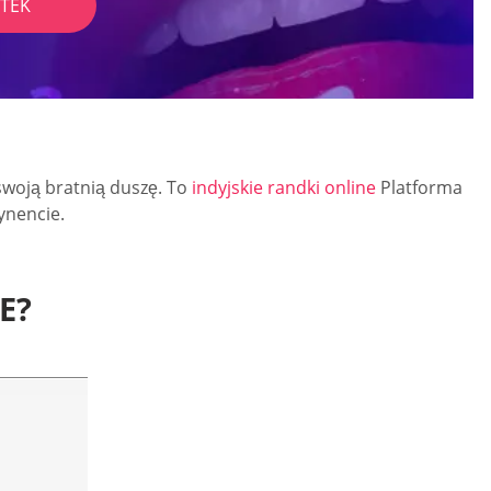
TEK
swoją bratnią duszę. To
indyjskie randki online
Platforma
ynencie.
E?