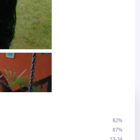
82%
87%
23-24