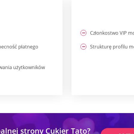
Członkostwo VIP mo
obecność płatnego
Strukturę profilu 
owania użytkowników
alnej strony Cukier Tato?