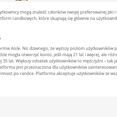
kownicy mogą znaleźć członków swojej preferowanej płci i w
atform randkowych, które skupiają się głównie na użytkownik
w
mie Aisle. Nic dziwnego, że wyższy poziom użytkowników poc
e mogła otworzyć konto, jeśli mają 21 lat i więcej, ale różn
ej 35 lat. Większy odsetek użytkowników to mężczyźni – tak j
Platforma jest przeznaczona dla użytkowników zainteresowan
ychmiast po randce. Platforma akceptuje użytkowników ze ws