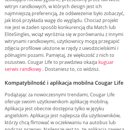
witryn randkowych, w których design jest ich
najmniejszą preferencją, że odświeżenie było zobaczyć,
jak ktoś przykłada wagę do wyglądu. Chociaż projekt
nie jest w żaden sposób konkurencją dla Match lub
EliteSingles, wciąż wyróżnia się w porównaniu z innymi
witrynami randkowymi, użytkownicy mogą przegapić
zdjęcia profilowe ułożone w rzędy z uwodzicielskimi i
półnagimi pozami. Pamiętaj, że większość z nich to
oszustwo. Cougar Life to prawdziwa okazja
kuguar
serwis randkowy
. Dostaniesz to, co widzisz.
Kompatybilność i aplikacja mobilna Cougar Life
Podążając za nowoczesnymi trendami, Cougar Life
oferuje swoim użytkownikom aplikację mobilną.
Aplikacja jest obecnie dostępna tylko w języku
angielskim. Aplikacja jest najlepsza dla użytkowników,
którzy chcą flirtować w oczekiwaniu na autobus lub
podczas przerwy. Najlepsze jest to, że aplikacja zawiera