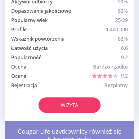
Aktywni odbiorcy
51%
Dopasowania jakościowe
82%
Popularny wiek
25-29
Profile
1 400 000
Wskaźnik powtórzenia
83%
Łatwość użycia
6.6
Popularność
9.2
Ocena
Bardzo rzadko
9.2
Ocena
Rejestracja
Bezpłatny
WIZYTA
Cougar Life użytkownicy również się
tutaj rejestrują: