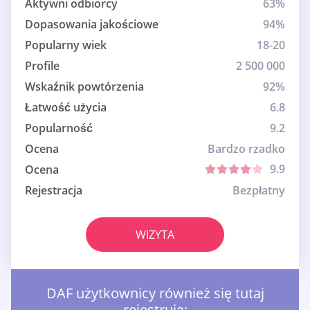
Aktywni odbiorcy
63%
Dopasowania jakościowe
94%
Popularny wiek
18-20
Profile
2 500 000
Wskaźnik powtórzenia
92%
Łatwość użycia
6.8
Popularność
9.2
Ocena
Bardzo rzadko
9.9
Ocena
Rejestracja
Bezpłatny
WIZYTA
DAF użytkownicy również się tutaj
rejestrują: