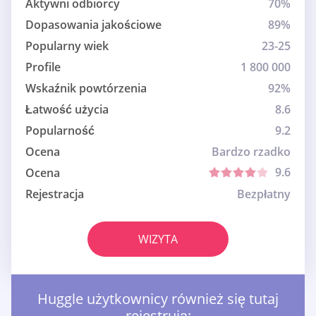
Aktywni odbiorcy
70%
Dopasowania jakościowe
89%
Popularny wiek
23-25
Profile
1 800 000
Wskaźnik powtórzenia
92%
Łatwość użycia
8.6
Popularność
9.2
Ocena
Bardzo rzadko
9.6
Ocena
Rejestracja
Bezpłatny
WIZYTA
Huggle użytkownicy również się tutaj
rejestrują: