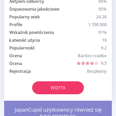
Aktywni odbiorcy
95%
Dopasowania jakościowe
95%
Popularny wiek
24-26
Profile
1 700 000
Wskaźnik powtórzenia
91%
Łatwość użycia
10
Popularność
9.2
Ocena
Bardzo rzadko
9.5
Ocena
Rejestracja
Bezpłatny
WIZYTA
JapanCupid użytkownicy również się
tutaj rejestrują: