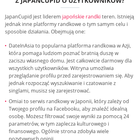
Z JAPANCUPID O UŻYTKOWNIKÓW?
JapanCupid jest liderem
japońskie randki
teren. Istnieją
jednak inne platformy randkowe o tym samym celu i
sposobie działania. Obejmują one:
DateInAsia to popularna platforma randkowa w Azji,
która pomaga ludziom poznać bratnią duszę w
zaciszu własnego domu. Jest całkowicie darmowy dla
wszystkich użytkowników. Witryna umożliwia
przeglądanie profilu przed zarejestrowaniem się. Aby
jednak rozpocząć wyszukiwanie i czatowanie z
singlami, musisz się zarejestrować.
Omiai to serwis randkowy w Japonii, który zależy od
Twojego profilu na Facebooku, aby znaleźć idealną
osobę. Możesz filtrować swoje wyniki za pomocą 24
parametrów, w tym zaplecza kulturowego i
finansowego. Ogólnie strona zdobyła wiele
pozytywnych opinii.