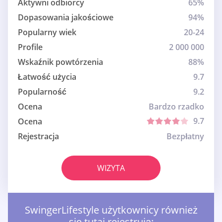
Aktywni odbiorcy
65%
Dopasowania jakościowe
94%
Popularny wiek
20-24
Profile
2 000 000
Wskaźnik powtórzenia
88%
Łatwość użycia
9.7
Popularność
9.2
Ocena
Bardzo rzadko
9.7
Ocena
Rejestracja
Bezpłatny
WIZYTA
SwingerLifestyle użytkownicy również
się tutaj rejestrują: