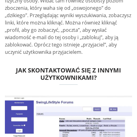
fizyczny osoby. Widać tam również osobisty poziom
zboczenia, który waha się od „oswojonego” do
„dzikiego”. Przeglądając wyniki wyszukiwania, zobaczysz
linki, które można kliknąć. Można również kliknąć
„profil, aby go zobaczyć, „poczta”, aby wysłać
wiadomość e-mail do tej osoby i „zablokuj”, aby ją
zablokować. Oprócz tego istnieje „przyjaciel”, aby
uczynić użytkownika przyjacielem.
JAK SKONTAKTOWAĆ SIĘ Z INNYMI
UŻYTKOWNIKAMI?