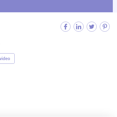
O
wideo