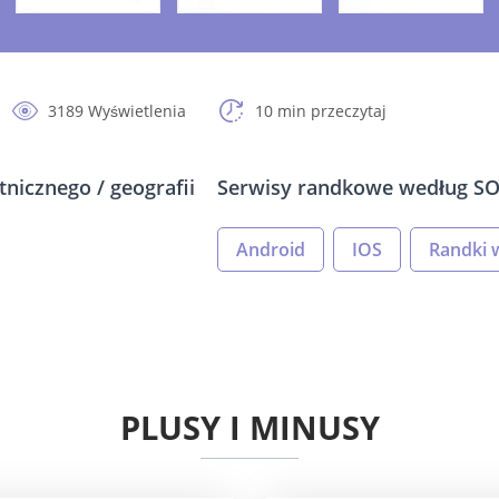
3189 Wyświetlenia
10 min przeczytaj
nicznego / geografii
Serwisy randkowe według S
Android
IOS
Randki 
PLUSY I MINUSY