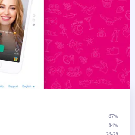
67%
84%
26-28