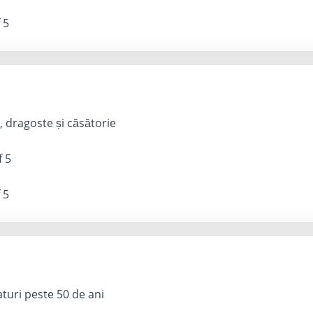
 5
 dragoste și căsătorie
f 5
 5
turi peste 50 de ani