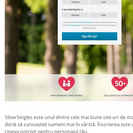
SilverSingles este unul dintre cele mai bune site-uri de m
doriți să cunoașteți oameni mai în vârstă. Înscrierea este u
cineva potrivit pentru personajul tău.