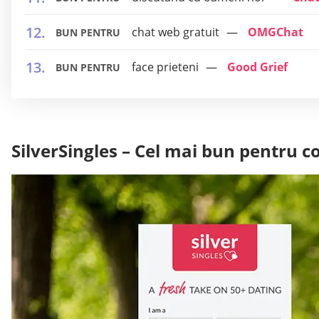
chat web gratuit
OMGChat
BUN PENTRU
face prieteni
Good Grief
BUN PENTRU
SilverSingles – Cel mai bun pentru c