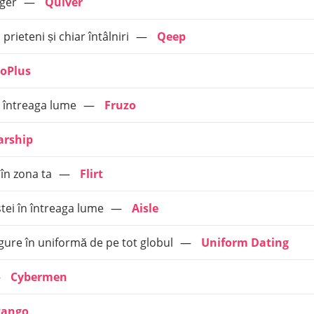
nger
Quiver
ieteni și chiar întâlniri
Qeep
oPlus
n întreaga lume
Fruzo
arship
 în zona ta
Flirt
tei în întreaga lume
Aisle
gure în uniformă de pe tot globul
Uniform Dating
Cybermen
tango