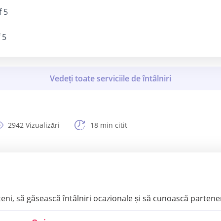
f 5
 5
2942 Vizualizări
18 min citit
eni, să găsească întâlniri ocazionale și să cunoască partene