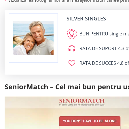
Vizualizarea fotografiilor și a mesajelor instantanee pri
SILVER SINGLES
BUN PENTRU
single ma
RATA DE SUPORT
4.3 o
RATA DE SUCCES
4.8 of
SeniorMatch – Cel mai bun pentru uș