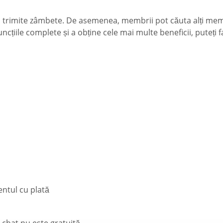
siv a trimite zâmbete. De asemenea, membrii pot căuta alți m
sa funcțiile complete și a obține cele mai multe beneficii, pu
ntul cu plată