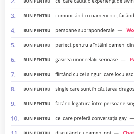
cei care caută o experiență de swi
BUN PENTRU
comunicând cu oameni noi, făcând pr
BUN PENTRU
persoane supraponderale
Wo
BUN PENTRU
perfect pentru a întâlni oameni di
BUN PENTRU
găsirea unor relații serioase
P
BUN PENTRU
flirtând cu cei singuri care locuiesc
BUN PENTRU
single care sunt în căutarea dragos
BUN PENTRU
făcând legătura între persoane sin
BUN PENTRU
cei care preferă conversația gay
BUN PENTRU
discutând cu oameni noi
Cha
BUN PENTRU