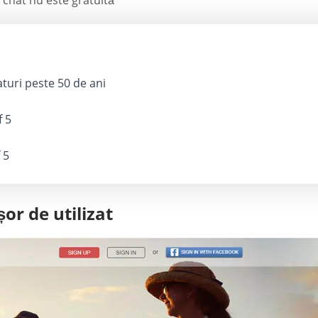
n chat nu este gratuită
turi peste 50 de ani
f 5
 5
or de utilizat