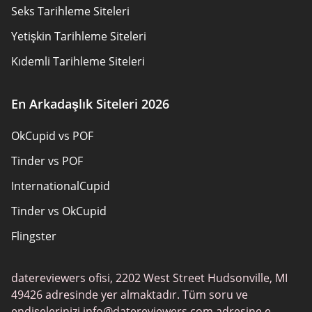
Seks Tarihleme Siteleri
Site Haritası
Yetişkin Tarihleme Siteleri
Kıdemli Tarihleme Siteleri
Hıristiyan Tarihleme Siteleri
En Arkadaşlık Siteleri 2026
Yerel Bekarlar Çevrimiçi
OkCupid vs POF
Oyun Tarihleme
Tinder vs POF
Tarihleme Uygulamaları
InternationalCupid
Yetişkin Tarihleme Siteleri
Tinder vs OkCupid
Cougar Tarihleme Siteleri
Flingster
Svingci Siteleri
Tinder vs Zoosk
Milf Siteleri
datereviewers ofisi, 2202 West Street Hudsonville, MI
Chat Avenue
Hıristiyan Arkadaslik Siteleri
49426 adresinde yer almaktadır. Tüm soru ve
Zoosk vs Match
endişelerinizi
info@datereviewers.com
adresine e-