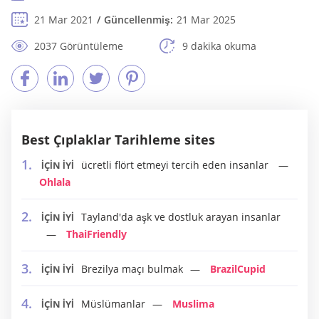
21 Mar 2021
Güncellenmiş:
21 Mar 2025
2037 Görüntüleme
9 dakika okuma
Best Çıplaklar Tarihleme sites
ücretli flört etmeyi tercih eden insanlar
İÇİN İYİ
Ohlala
Tayland'da aşk ve dostluk arayan insanlar
İÇİN İYİ
ThaiFriendly
Brezilya maçı bulmak
BrazilCupid
İÇİN İYİ
Müslümanlar
Muslima
İÇİN İYİ