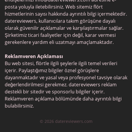
Çiftçiler Tarihleme
posta yoluyla iletebilirsiniz. Web sitemiz flört
POF vs Match
hizmetlerinin sayısı hakkında ayrıntılı bilgi içermektedir.
Feabie
datereviewers, kullanıcılara takım görüşüne dayalı
olarak güvenilir açıklamalar ve karşılaştırmalar sağlar.
eHarmony vs OkCupid
Şirketimiz ticari faaliyetler için değil, karar vermesi
TenderMeets
gerekenlere yardım eli uzatmayı amaçlamaktadır.
Together2Night
Reklamveren Açıklaması
SPDate
Bu web sitesi, flörtle ilgili şeylerle ilgili temel verileri
içerir. Paylaştığımız bilgiler öznel görüşlere
Fetlife
dayanmaktadır ve yasal veya profesyonel tavsiye olarak
Alua
değerlendirilmesi gerekmez. datereviewers reklam
destekli bir sitedir ve sponsorlu bilgiler içerir.
TinyChat
Reklamveren açıklama bölümünde daha ayrıntılı bilgi
Mini Chat
bulabilirsiniz.
Jaumo
© 2026 datereviewers.com
FirstMet