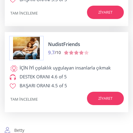
ZIYARET
TAM INCELEME
NudistFriends
9.7
/10
İÇİN İYİ
çıplaklık uygulayan insanlarla çıkmak
DESTEK ORANI
4.6 of 5
BAŞARI ORANI
4.5 of 5
ZIYARET
TAM INCELEME
Betty