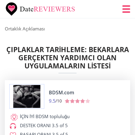
Ortaklık Açıklaması
ÇIPLAKLAR TARIHLEME: BEKARLARA
GERÇEKTEN YARDIMCI OLAN
UYGULAMALARIN LISTESI
BDSM.com
9.5
/10
İÇİN İYİ
BDSM topluluğu
DESTEK ORANI
3.5 of 5
BAŞARI ORANI
3.5 of 5