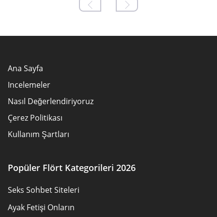
Ana Sayfa
Incelemeler
Nasıl Değerlendiriyoruz
Çerez Politikası
Kullanım Şartları
Informationen zu werbekunden
Hakkımızda
Popüler Flört Kategorileri 2026
Yazarlar
Seks Sohbet Siteleri
Yazarlar
Ayak Fetişi Onların
Bizimle iletişime geçin