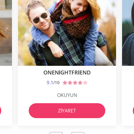
ONENIGHTFRIEND
9.1
/10
OKUYUN
ZIYARET