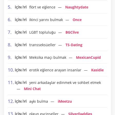
flört ve eğlence
Naughtydate
İÇİN İYİ
ikinci yarını bulmak
Once
İÇİN İYİ
LGBT topluluğu
BGClive
İÇİN İYİ
transseksüeller
TS-Dating
İÇİN İYİ
Meksika maçı bulmak
MexicanCupid
İÇİN İYİ
erotik eğlence arayan insanlar
Kasidie
İÇİN İYİ
yeni arkadaşlar edinmek ve sohbet etmek
İÇİN İYİ
Mini Chat
aşkı bulma
iMeetzu
İÇİN İYİ
olgun eşcinseller
SilverDaddies
İÇİN İYİ