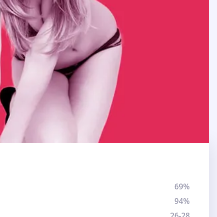
69%
94%
26-28