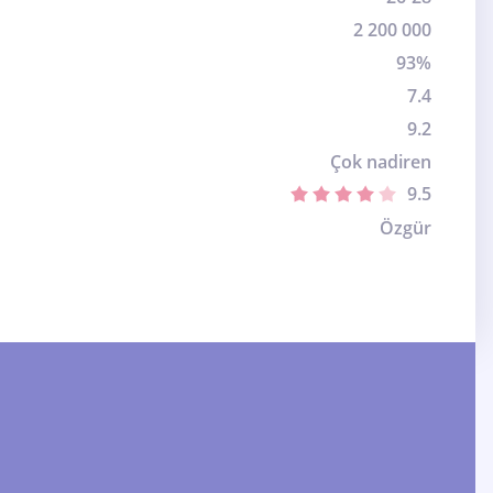
2 200 000
93%
7.4
9.2
Çok nadiren
9.5
Özgür