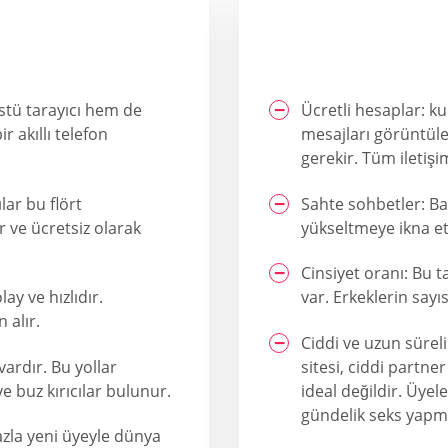
tü tarayıcı hem de
Ücretli hesaplar: ku
r akıllı telefon
mesajları görüntüle
gerekir. Tüm iletişi
ılar bu flört
Sahte sohbetler: B
r ve ücretsiz olarak
yükseltmeye ikna et
Cinsiyet oranı: Bu 
lay ve hızlıdır.
var. Erkeklerin sayıs
 alır.
Ciddi ve uzun süreli 
vardır. Bu yollar
sitesi, ciddi partne
e buz kırıcılar bulunur.
ideal değildir. Üyel
gündelik seks yapm
fazla yeni üyeyle dünya