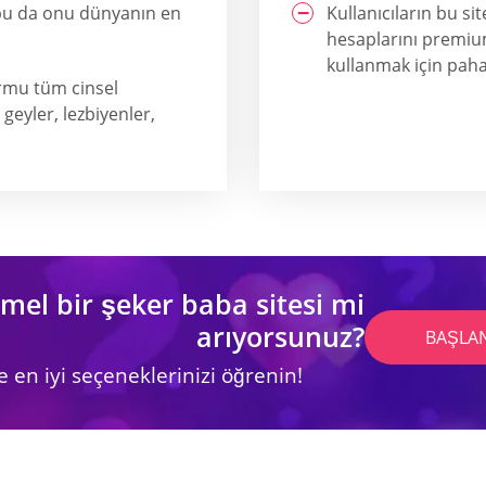
 bu da onu dünyanın en
Kullanıcıların bu sit
hesaplarını premiu
kullanmak için pahal
ormu tüm cinsel
geyler, lezbiyenler,
l bir şeker baba sitesi mi
arıyorsunuz?
BAŞLA
e en iyi seçeneklerinizi öğrenin!