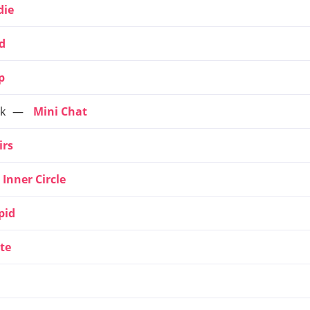
die
d
p
k
Mini Chat
irs
 Inner Circle
pid
te