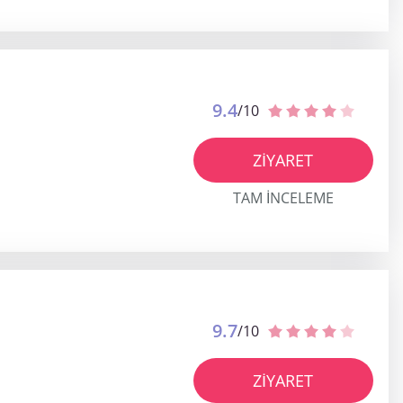
9.4
/10
ZIYARET
TAM INCELEME
9.7
/10
ZIYARET