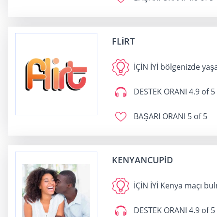
FLIRT
İÇİN İYİ
bölgenizde yaşa
DESTEK ORANI
4.9 of 5
BAŞARI ORANI
5 of 5
KENYANCUPID
İÇİN İYİ
Kenya maçı bu
DESTEK ORANI
4.9 of 5