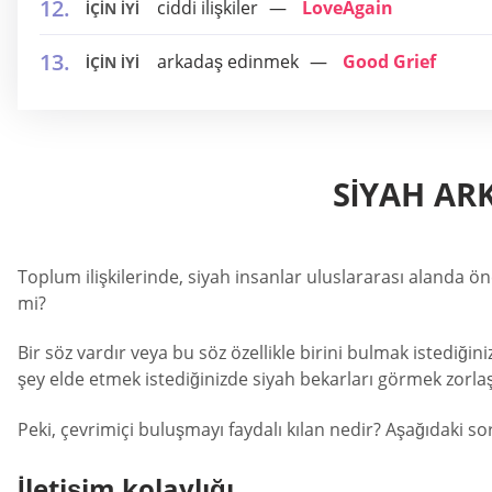
ciddi ilişkiler
LoveAgain
İÇİN İYİ
arkadaş edinmek
Good Grief
İÇİN İYİ
SIYAH ARK
Toplum ilişkilerinde, siyah insanlar uluslararası alanda 
mi?
Bir söz vardır veya bu söz özellikle birini bulmak istediğin
şey elde etmek istediğinizde siyah bekarları görmek zorla
Peki, çevrimiçi buluşmayı faydalı kılan nedir? Aşağıdaki sor
İletişim kolaylığı