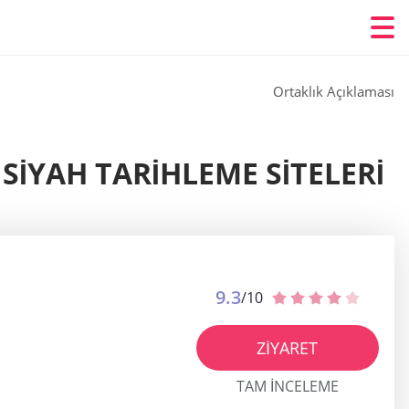
Ortaklık Açıklaması
SIYAH TARIHLEME SITELERI
9.3
/10
ZIYARET
TAM INCELEME