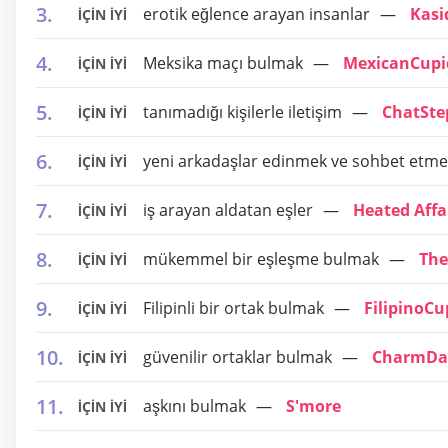
erotik eğlence arayan insanlar
Kasi
İÇİN İYİ
Meksika maçı bulmak
MexicanCupi
İÇİN İYİ
tanımadığı kişilerle iletişim
ChatSte
İÇİN İYİ
yeni arkadaşlar edinmek ve sohbet etme
İÇİN İYİ
iş arayan aldatan eşler
Heated Affa
İÇİN İYİ
mükemmel bir eşleşme bulmak
The
İÇİN İYİ
Filipinli bir ortak bulmak
FilipinoCu
İÇİN İYİ
güvenilir ortaklar bulmak
CharmDa
İÇİN İYİ
aşkını bulmak
S'more
İÇİN İYİ