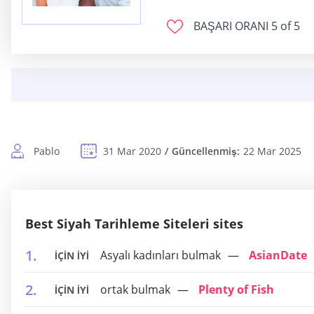
BAŞARI ORANI
5 of 5
Pablo
31 Mar 2020
Güncellenmiş:
22 Mar 2025
Best Siyah Tarihleme Siteleri sites
Asyalı kadınları bulmak
AsianDate
İÇİN İYİ
ortak bulmak
Plenty of Fish
İÇİN İYİ