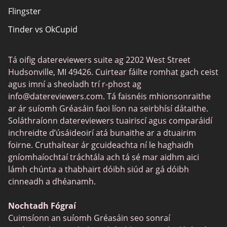
Flingster
Singles Áitiúla Ar Líne
Tinder vs OkCupid
Dátú Tras
Chat Avenue
Dátú Gamer
Tá oifig datereviewers suite ag 2202 West Street
Tinder vs Zoosk
Aipeanna Dátú
Hudsonville, MI 49426. Cuirtear fáilte romhat gach ceist
Zoosk vs Match
agus imní a sheoladh trí r-phost ag
info@datereviewers.com
. Tá faisnéis mhionsonraithe
Feabie
ar ár suíomh Gréasáin faoi líon na seirbhísí dátaithe.
POF vs Match
Soláthraíonn datereviewers tuairiscí agus comparáidí
inchreidte d’úsáideoirí atá bunaithe ar a dtuairim
eHarmony vs OkCupid
foirne. Cruthaítear ár gcuideachta ní le haghaidh
SPDate
gníomhaíochtaí tráchtála ach tá sé mar aidhm aici
lámh chúnta a thabhairt dóibh siúd ar gá dóibh
TenderMeets
cinneadh a dhéanamh.
Together2Night
Nochtadh Fógraí
Fetlife
Cuimsíonn an suíomh Gréasáin seo sonraí