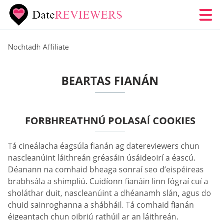
Nochtadh Affiliate
BEARTAS FIANÁN
FORBHREATHNÚ POLASAÍ COOKIES
Tá cineálacha éagsúla fianán ag datereviewers chun
nascleanúint láithreán gréasáin úsáideoirí a éascú.
Déanann na comhaid bheaga sonraí seo d’eispéireas
brabhsála a shimpliú. Cuidíonn fianáin linn fógraí cuí a
sholáthar duit, nascleanúint a dhéanamh slán, agus do
chuid sainroghanna a shábháil. Tá comhaid fianán
éigeantach chun oibriú rathúil ar an láithreán.