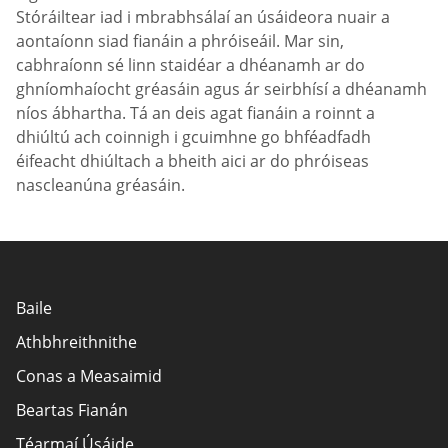
Stóráiltear iad i mbrabhsálaí an úsáideora nuair a
aontaíonn siad fianáin a phróiseáil. Mar sin,
cabhraíonn sé linn staidéar a dhéanamh ar do
ghníomhaíocht gréasáin agus ár seirbhísí a dhéanamh
níos ábhartha. Tá an deis agat fianáin a roinnt a
dhiúltú ach coinnigh i gcuimhne go bhféadfadh
éifeacht dhiúltach a bheith aici ar do phróiseas
nascleanúna gréasáin.
Baile
Athbhreithnithe
Conas a Measaimid
Beartas Fianán
Téarmaí Úsáide