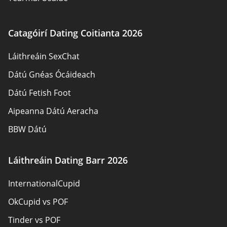
Nochtadh Fógraí
Fúinn
Catagóirí Dating Coitianta 2026
Údair
Láithreáin SexChat
Glaoigh orainn
Dátú Gnéas Ócáideach
Léarscáil an láithreáin
Dátú Fetish Foot
Aipeanna Dátú Aeracha
BBW Dátú
Láithreáin Dátú Gnéis
Láithreáin Dating Barr 2026
Dátú Pansexual
InternationalCupid
Láithreáin Dátú do Dhaoine Fásta
OkCupid vs POF
Láithreáin Dating Sinsearacha
Tinder vs POF
Láithreáin Dátú Críostaí