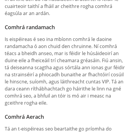
cuairteoir taithí a fháil ar cheithre rogha comhrá
éagsúla ar an ardán.
Comhrá randamach
Is eispéireas é seo ina mbíonn comhrá le daoine
randamacha ó aon chuid den chruinne. Ní comhrá
téacs a bheidh anseo, mar is féidir le húsáideoirí an
duine eile a fheiceáil trí cheamara gréasáin. Fiú ansin,
tá deiseanna scagtha agus sórtála ann ionas gur féidir
na strainséirí a phiocadh bunaithe ar fhachtóirí cosúil
le hinscne, suíomh, agus láithreacht cuntas VIP. Tá an
dara ceann ríthábhachtach go háirithe le linn na gné
comhrá seo, a bhfuil an tóir is mó air i measc na
gceithre rogha eile.
Comhrá Aerach
Tá an t-eispéireas seo beartaithe go príomha do