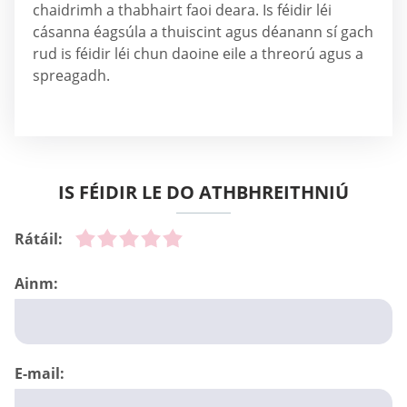
chaidrimh a thabhairt faoi deara. Is féidir léi
cásanna éagsúla a thuiscint agus déanann sí gach
rud is féidir léi chun daoine eile a threorú agus a
spreagadh.
IS FÉIDIR LE DO ATHBHREITHNIÚ
Rátáil:
Ainm:
E-mail: