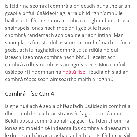
Is féidir na seomraí comhrá a phiocadh bunaithe ar an
gcaoi a bhfuil úsáideoir ag iarraidh idirghníomhú le
baill eile. Is féidir seomra comhrá a roghnú bunaithe ar
shainspéis ionas nach mbeidh i gceist le haon
chomhrá randamach ach daoine ar aon intinn. Mar
shampla, is furasta dul le seomra comhrá nach bhfuil i
gceist ach le haghaidh comhráite cairdiúla nó dul
isteach i seomra comhrá nach bhfuil i gceist ach
comhrá a dhéanamh leis an ngnéas eile. Mura bhfuil
úsáideoirí i ndomhan na
ndátú físe
, féadfaidh siad an
comhrá téacs sean-aimseartha maith a roghnú.
Comhrá Físe Cam4
Is gné nuálach é seo a bhféadfadh úsáideoirí comhrá a
dhéanamh le ceathrar strainséirí ag an am céanna.
Beidh bosca comhrá aonair ag gach ball den chomhrá
ionas go mbeidh sé indéanta fós comhrá a dhéanamh
le duine amháin ar a laghad ar leithligh. Is féidir cliceáil