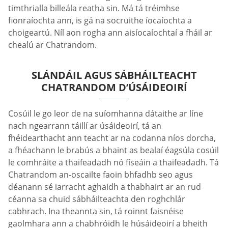
timthrialla billeála reatha sin. Má tá tréimhse
fionraíochta ann, is gá na socruithe íocaíochta a
choigeartú. Níl aon rogha ann aisíocaíochtaí a fháil ar
chealú ar Chatrandom.
SLÁNDÁIL AGUS SÁBHÁILTEACHT
CHATRANDOM D’ÚSÁIDEOIRÍ
Cosúil le go leor de na suíomhanna dátaithe ar líne
nach ngearrann táillí ar úsáideoirí, tá an
fhéidearthacht ann teacht ar na codanna níos dorcha,
a fhéachann le brabús a bhaint as bealaí éagsúla cosúil
le comhráite a thaifeadadh nó físeáin a thaifeadadh. Tá
Chatrandom an-oscailte faoin bhfadhb seo agus
déanann sé iarracht aghaidh a thabhairt ar an rud
céanna sa chuid sábháilteachta den roghchlár
cabhrach. Ina theannta sin, tá roinnt faisnéise
gaolmhara ann a chabhróidh le húsáideoirí a bheith