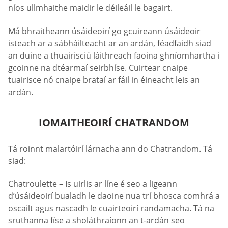
níos ullmhaithe maidir le déileáil le bagairt.
Má bhraitheann úsáideoirí go gcuireann úsáideoir
isteach ar a sábháilteacht ar an ardán, féadfaidh siad
an duine a thuairisciú láithreach faoina ghníomhartha i
gcoinne na dtéarmaí seirbhíse. Cuirtear cnaipe
tuairisce nó cnaipe brataí ar fáil in éineacht leis an
ardán.
IOMAITHEOIRÍ CHATRANDOM
Tá roinnt malartóirí lárnacha ann do Chatrandom. Tá
siad:
Chatroulette – Is uirlis ar líne é seo a ligeann
d’úsáideoirí bualadh le daoine nua trí bhosca comhrá a
oscailt agus nascadh le cuairteoirí randamacha. Tá na
sruthanna físe a sholáthraíonn an t-ardán seo