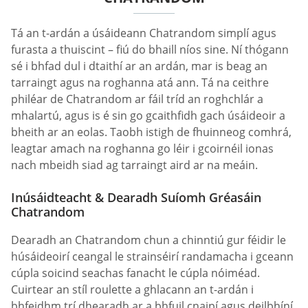
Tá an t-ardán a úsáideann Chatrandom simplí agus
furasta a thuiscint – fiú do bhaill níos sine. Ní thógann
sé i bhfad dul i dtaithí ar an ardán, mar is beag an
tarraingt agus na roghanna atá ann. Tá na ceithre
philéar de Chatrandom ar fáil tríd an roghchlár a
mhalartú, agus is é sin go gcaithfidh gach úsáideoir a
bheith ar an eolas. Taobh istigh de fhuinneog comhrá,
leagtar amach na roghanna go léir i gcoirnéil ionas
nach mbeidh siad ag tarraingt aird ar na meáin.
Inúsáidteacht & Dearadh Suíomh Gréasáin
Chatrandom
Dearadh an Chatrandom chun a chinntiú gur féidir le
húsáideoirí ceangal le strainséirí randamacha i gceann
cúpla soicind seachas fanacht le cúpla nóiméad.
Cuirtear an stíl roulette a ghlacann an t-ardán i
bhfeidhm trí dhearadh ar a bhfuil cnaipí agus deilbhíní