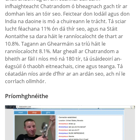
infhaighteacht Chatrandom ó bheagnach gach tír ar
domhan leis an tóir seo. Feictear don Iodáil agus don
India na daoine is mó a chuireann le trácht. Tá sciar
lucht féachana 11% ón dá thír seo, agus na Stáit
Aontaithe sa dara háit le ranníocaíocht de thart ar
10.8%. Tagann an Ghearmáin sa tríú háit le
ranníocaíocht 8.1%. Mar gheall ar Chatrandom a
bheith ar fáil i níos mó ná 180 tír, tá úsáideoirí an-
éagsúil ó thaobh eitneachais, cine agus teanga. Tá
céatadán níos airde d’fhir ar an ardán seo, ach ní le
corrlach ollmhór.
Príomhghnéithe