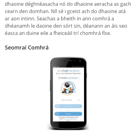
dhaoine déghnéasacha nó do dhaoine aeracha as gach
cearn den domhan. Níl sé i gceist ach do dhaoine atá
ar aon intinn. Seachas a bheith in ann comhrá a
dhéanamh le daoine den sórt sin, déanann an áis seo
éasca an duine eile a fheiceáil trí chomhrá físe.
Seomraí Comhrá