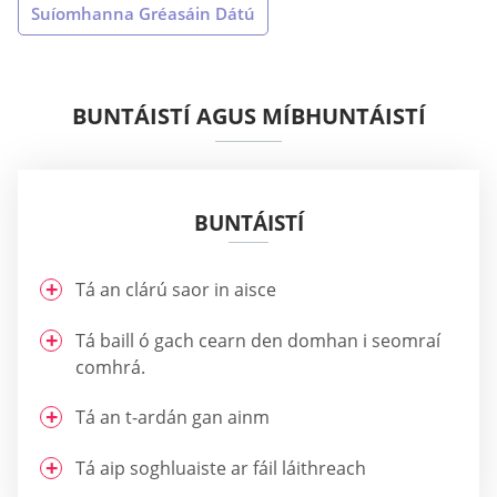
Suíomhanna Gréasáin Dátú
BUNTÁISTÍ AGUS MÍBHUNTÁISTÍ
BUNTÁISTÍ
Tá an clárú saor in aisce
Tá baill ó gach cearn den domhan i seomraí
comhrá.
Tá an t-ardán gan ainm
Tá aip soghluaiste ar fáil láithreach