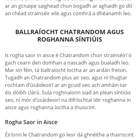
ar an gcnaipe saighead chun bogadh ar aghaidh go dtí
an chéad strainséir eile agus comhrá a dhéanamh leo.
BALLRAÍOCHT CHATRANDOM AGUS
ROGHANNA SÍNTIÚIS
Is rogha saor in aisce é Chatrandom chun strainséirí ó
gach cearn den domhan a nascadh agus bualadh leo.
Mar sin féin, tá ballraíocht íoctha ar an ardán freisin.
Tugadh an Chatrandom plus air seo, agus ní thugtar
rochtain d’úsáideoirí ar an gcuid seo ach amháin tar
éis dóibh clárú. Sula roghnaíonn siad an plean síntiúis
seo, ní mór d’úsáideoirí na difríochtaí idir roghanna in
aisce agus roghanna íoctha a thuiscint.
Rogha Saor in Aisce
Éiríonn le Chatrandom go leor dá ghnéithe a thairiscint