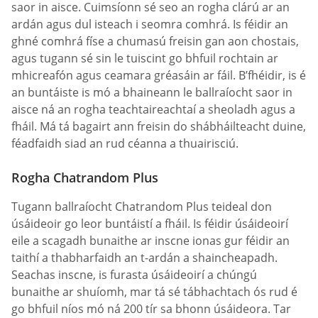
saor in aisce. Cuimsíonn sé seo an rogha clárú ar an
ardán agus dul isteach i seomra comhrá. Is féidir an
ghné comhrá físe a chumasú freisin gan aon chostais,
agus tugann sé sin le tuiscint go bhfuil rochtain ar
mhicreafón agus ceamara gréasáin ar fáil. B’fhéidir, is é
an buntáiste is mó a bhaineann le ballraíocht saor in
aisce ná an rogha teachtaireachtaí a sheoladh agus a
fháil. Má tá bagairt ann freisin do shábháilteacht duine,
féadfaidh siad an rud céanna a thuairisciú.
Rogha Chatrandom Plus
Tugann ballraíocht Chatrandom Plus teideal don
úsáideoir go leor buntáistí a fháil. Is féidir úsáideoirí
eile a scagadh bunaithe ar inscne ionas gur féidir an
taithí a thabharfaidh an t-ardán a shaincheapadh.
Seachas inscne, is furasta úsáideoirí a chúngú
bunaithe ar shuíomh, mar tá sé tábhachtach ós rud é
go bhfuil níos mó ná 200 tír sa bhonn úsáideora. Tar