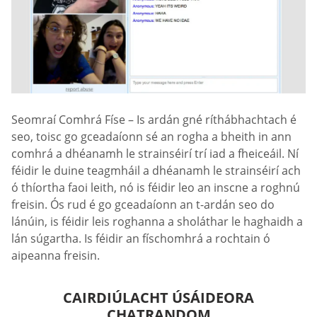
Seomraí Comhrá Físe – Is ardán gné ríthábhachtach é
seo, toisc go gceadaíonn sé an rogha a bheith in ann
comhrá a dhéanamh le strainséirí trí iad a fheiceáil. Ní
féidir le duine teagmháil a dhéanamh le strainséirí ach
ó thíortha faoi leith, nó is féidir leo an inscne a roghnú
freisin. Ós rud é go gceadaíonn an t-ardán seo do
lánúin, is féidir leis roghanna a sholáthar le haghaidh a
lán súgartha. Is féidir an físchomhrá a rochtain ó
aipeanna freisin.
CAIRDIÚLACHT ÚSÁIDEORA
CHATRANDOM