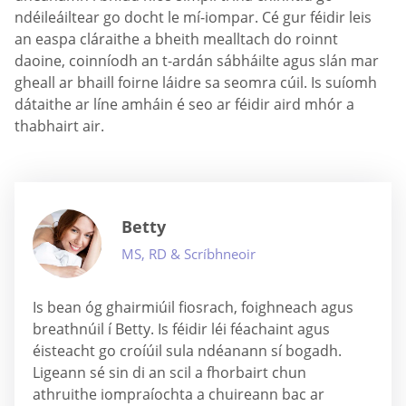
ndéileáiltear go docht le mí-iompar. Cé gur féidir leis
an easpa cláraithe a bheith mealltach do roinnt
daoine, coinníodh an t-ardán sábháilte agus slán mar
gheall ar bhaill foirne láidre sa seomra cúil. Is suíomh
dátaithe ar líne amháin é seo ar féidir aird mhór a
thabhairt air.
Betty
MS, RD & Scríbhneoir
Is bean óg ghairmiúil fiosrach, foighneach agus
breathnúil í Betty. Is féidir léi féachaint agus
éisteacht go croíúil sula ndéanann sí bogadh.
Ligeann sé sin di an scil a fhorbairt chun
athruithe iompraíochta a chuireann bac ar