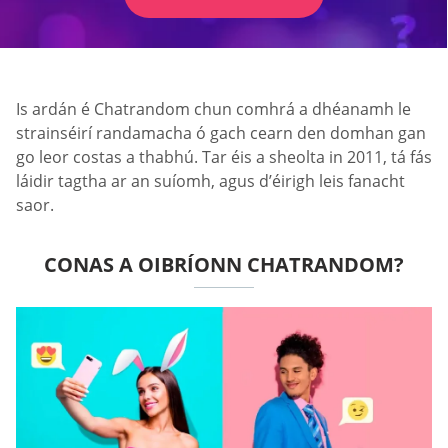
Is ardán é Chatrandom chun comhrá a dhéanamh le
strainséirí randamacha ó gach cearn den domhan gan
go leor costas a thabhú. Tar éis a sheolta in 2011, tá fás
láidir tagtha ar an suíomh, agus d’éirigh leis fanacht
saor.
CONAS A OIBRÍONN CHATRANDOM?