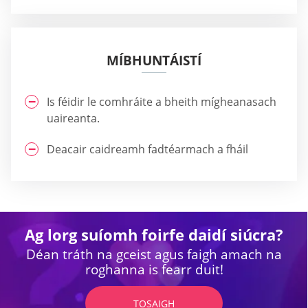
MÍBHUNTÁISTÍ
Is féidir le comhráite a bheith mígheanasach
uaireanta.
Deacair caidreamh fadtéarmach a fháil
Ag lorg suíomh foirfe daidí siúcra?
Déan tráth na gceist agus faigh amach na
roghanna is fearr duit!
TOSAIGH