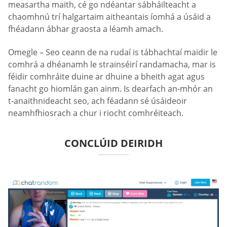
measartha maith, cé go ndéantar sábháilteacht a
chaomhnú trí halgartaim aitheantais íomhá a úsáid a
fhéadann ábhar graosta a léamh amach.
Omegle – Seo ceann de na rudaí is tábhachtaí maidir le
comhrá a dhéanamh le strainséirí randamacha, mar is
féidir comhráite duine ar dhuine a bheith agat agus
fanacht go hiomlán gan ainm. Is dearfach an-mhór an
t-anaithnideacht seo, ach féadann sé úsáideoir
neamhfhiosrach a chur i riocht comhréiteach.
CONCLÚID DEIRIDH