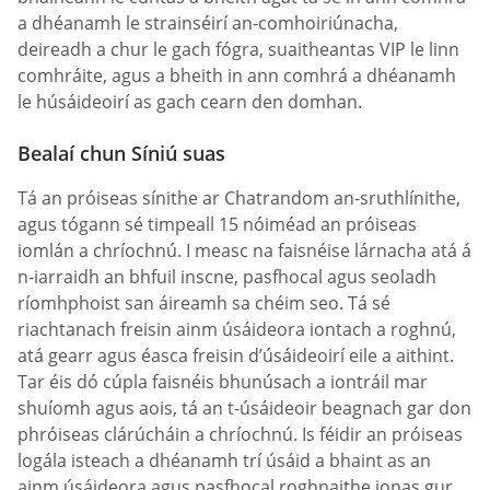
a dhéanamh le strainséirí an-comhoiriúnacha,
deireadh a chur le gach fógra, suaitheantas VIP le linn
comhráite, agus a bheith in ann comhrá a dhéanamh
le húsáideoirí as gach cearn den domhan.
Bealaí chun Síniú suas
Tá an próiseas sínithe ar Chatrandom an-sruthlínithe,
agus tógann sé timpeall 15 nóiméad an próiseas
iomlán a chríochnú. I measc na faisnéise lárnacha atá á
n-iarraidh an bhfuil inscne, pasfhocal agus seoladh
ríomhphoist san áireamh sa chéim seo. Tá sé
riachtanach freisin ainm úsáideora iontach a roghnú,
atá gearr agus éasca freisin d’úsáideoirí eile a aithint.
Tar éis dó cúpla faisnéis bhunúsach a iontráil mar
shuíomh agus aois, tá an t-úsáideoir beagnach gar don
phróiseas clárúcháin a chríochnú. Is féidir an próiseas
logála isteach a dhéanamh trí úsáid a bhaint as an
ainm úsáideora agus pasfhocal roghnaithe ionas gur