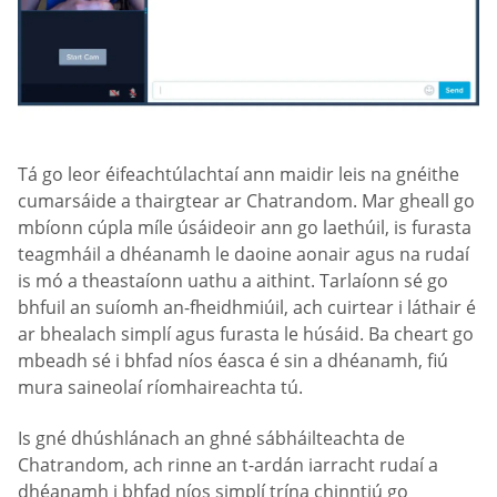
Tá go leor éifeachtúlachtaí ann maidir leis na gnéithe
cumarsáide a thairgtear ar Chatrandom. Mar gheall go
mbíonn cúpla míle úsáideoir ann go laethúil, is furasta
teagmháil a dhéanamh le daoine aonair agus na rudaí
is mó a theastaíonn uathu a aithint. Tarlaíonn sé go
bhfuil an suíomh an-fheidhmiúil, ach cuirtear i láthair é
ar bhealach simplí agus furasta le húsáid. Ba cheart go
mbeadh sé i bhfad níos éasca é sin a dhéanamh, fiú
mura saineolaí ríomhaireachta tú.
Is gné dhúshlánach an ghné sábháilteachta de
Chatrandom, ach rinne an t-ardán iarracht rudaí a
dhéanamh i bhfad níos simplí trína chinntiú go