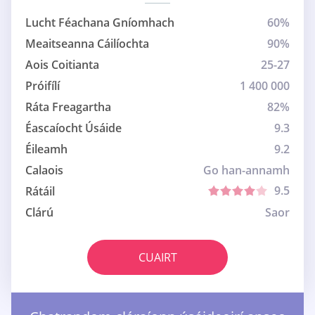
Lucht Féachana Gníomhach
60%
Meaitseanna Cáilíochta
90%
Aois Coitianta
25-27
Próifílí
1 400 000
Ráta Freagartha
82%
Éascaíocht Úsáide
9.3
Éileamh
9.2
Calaois
Go han-annamh
9.5
Rátáil
Clárú
Saor
CUAIRT