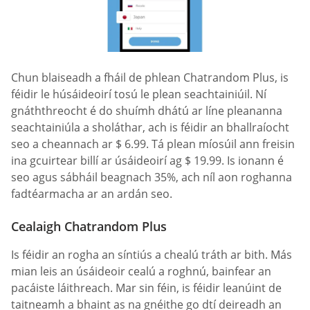
Chun blaiseadh a fháil de phlean Chatrandom Plus, is
féidir le húsáideoirí tosú le plean seachtainiúil. Ní
gnáththreocht é do shuímh dhátú ar líne pleananna
seachtainiúla a sholáthar, ach is féidir an bhallraíocht
seo a cheannach ar $ 6.99. Tá plean míosúil ann freisin
ina gcuirtear billí ar úsáideoirí ag $ 19.99. Is ionann é
seo agus sábháil beagnach 35%, ach níl aon roghanna
fadtéarmacha ar an ardán seo.
Cealaigh Chatrandom Plus
Is féidir an rogha an síntiús a chealú tráth ar bith. Más
mian leis an úsáideoir cealú a roghnú, bainfear an
pacáiste láithreach. Mar sin féin, is féidir leanúint de
taitneamh a bhaint as na gnéithe go dtí deireadh an