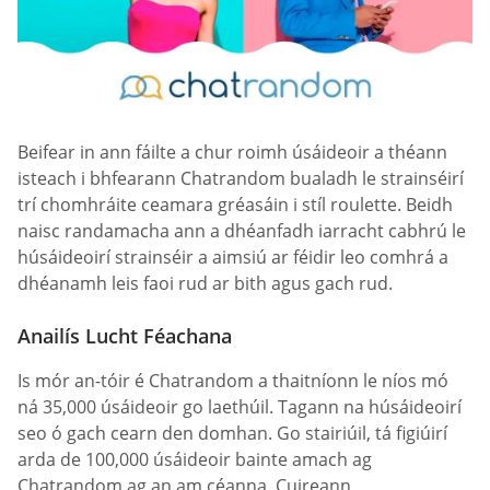
Beifear in ann fáilte a chur roimh úsáideoir a théann
isteach i bhfearann Chatrandom bualadh le strainséirí
trí chomhráite ceamara gréasáin i stíl roulette. Beidh
naisc randamacha ann a dhéanfadh iarracht cabhrú le
húsáideoirí strainséir a aimsiú ar féidir leo comhrá a
dhéanamh leis faoi rud ar bith agus gach rud.
Anailís Lucht Féachana
Is mór an-tóir é Chatrandom a thaitníonn le níos mó
ná 35,000 úsáideoir go laethúil. Tagann na húsáideoirí
seo ó gach cearn den domhan. Go stairiúil, tá figiúirí
arda de 100,000 úsáideoir bainte amach ag
Chatrandom ag an am céanna. Cuireann