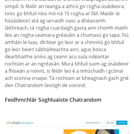
simplí. Is féidir an teanga a athrú go rogha úsáideora,
toisc go bhfuil níos mó ná 15 rogha ar fáil. Maidir le
húsáideoirí atá ag iarraidh nasc a dhéanamh
láithreach, tá rogha cuardaigh gasta ann chomh maith
leis an rogha ceamara gréasáin a chumasú go tapa. Fiú
amháin le luas, dírítear go leor ar a chinntiú go bhfuil
go leor beart sábháilteachta ann, agus bosca
dearbhaithe aníos ag ceann acu sula ndéantar
rochtain ar an ngréasán. Mura bhfuil suim ag úsáideoir
a fhíseán a roinnt, is féidir leo é a mhúchadh i gcónaí
ach sconna cnaipe. Tá rochtain ar bheagnach gach gné
den Chatrandom laistigh de soicind.
Feidhmchlár Soghluaiste Chatrandom