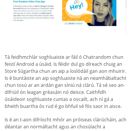
Tá feidhmchlár soghluaiste ar fáil ó Chatrandom chun
feistí Android a úsáid. Is féidir dul go díreach chuig an
Store Súgartha chun an aip a íoslódáil gan aon mhuirir.
Is é buntáiste an aip soghluaiste ná an neamhábaltacht
chun tosú ar an ardán gan síniú ná clárú. Tá sé seo an-
difriúil ón leagan gréasáin nó deisce. Caithfidh
úsáideoir soghluaiste cuntas a oscailt, ach ní gá a
bheith buartha ós rud é go bhfuil sé fós saor in aisce.
Is é an t-aon difríocht mhór an próiseas clárúcháin, ach
déantar an normáltacht agus an chosúlacht a