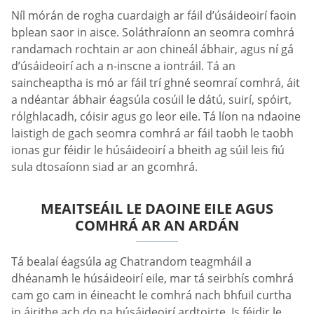
Níl mórán de rogha cuardaigh ar fáil d’úsáideoirí faoin
bplean saor in aisce. Soláthraíonn an seomra comhrá
randamach rochtain ar aon chineál ábhair, agus ní gá
d’úsáideoirí ach a n-inscne a iontráil. Tá an
saincheaptha is mó ar fáil trí ghné seomraí comhrá, áit
a ndéantar ábhair éagsúla cosúil le dátú, suirí, spóirt,
rólghlacadh, cóisir agus go leor eile. Tá líon na ndaoine
laistigh de gach seomra comhrá ar fáil taobh le taobh
ionas gur féidir le húsáideoirí a bheith ag súil leis fiú
sula dtosaíonn siad ar an gcomhrá.
MEAITSEÁIL LE DAOINE EILE AGUS
COMHRÁ AR AN ARDÁN
Tá bealaí éagsúla ag Chatrandom teagmháil a
dhéanamh le húsáideoirí eile, mar tá seirbhís comhrá
cam go cam in éineacht le comhrá nach bhfuil curtha
in áirithe ach do na húsáideoirí ardtoirte. Is féidir le