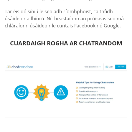
Tar éis dó síniú le seoladh ríomhphoist, caithfidh
úsáideoir a fhíorú. Ní theastaíonn an próiseas seo má
chláraíonn úsáideoir le cuntais Facebook nó Google.
CUARDAIGH ROGHA AR CHATRANDOM