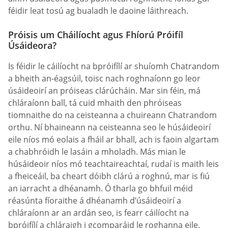
féidir leat tosú ag bualadh le daoine láithreach.
Próisis um Cháilíocht agus Fhíorú Próifíl
Úsáideora?
Is féidir le cáilíocht na bpróifílí ar shuíomh Chatrandom
a bheith an-éagsúil, toisc nach roghnaíonn go leor
úsáideoirí an próiseas clárúcháin. Mar sin féin, má
chláraíonn ball, tá cuid mhaith den phróiseas
tiomnaithe do na ceisteanna a chuireann Chatrandom
orthu. Ní bhaineann na ceisteanna seo le húsáideoirí
eile níos mó eolais a fháil ar bhall, ach is faoin algartam
a chabhróidh le lasáin a mholadh. Más mian le
húsáideoir níos mó teachtaireachtaí, rudaí is maith leis
a fheiceáil, ba cheart dóibh clárú a roghnú, mar is fiú
an iarracht a dhéanamh. Ó tharla go bhfuil méid
réasúnta fíoraithe á dhéanamh d’úsáideoirí a
chláraíonn ar an ardán seo, is fearr cáilíocht na
bpróifílí a chláraigh i gcomparáid le roghanna eile.