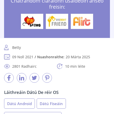
Chatrandom cláraíonn úsáideoirí anseo
freisin:
Betty
09 Noll 2021
Nuashonraithe:
20 Márta 2025
2801 Radhairc
10 min léite
Láithreáin Dátú De réir OS
Dátú Android
Dátú Físeáin