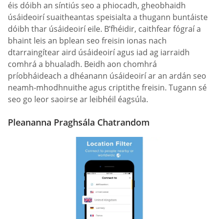
éis dóibh an síntiús seo a phiocadh, gheobhaidh
úsáideoirí suaitheantas speisialta a thugann buntáiste
dóibh thar úsáideoirí eile. B’fhéidir, caithfear fógraí a
bhaint leis an bplean seo freisin ionas nach
dtarraingítear aird úsáideoirí agus iad ag iarraidh
comhrá a bhualadh. Beidh aon chomhrá
príobháideach a dhéanann úsáideoirí ar an ardán seo
neamh-mhodhnuithe agus criptithe freisin. Tugann sé
seo go leor saoirse ar leibhéil éagsúla.
Pleananna Praghsála Chatrandom