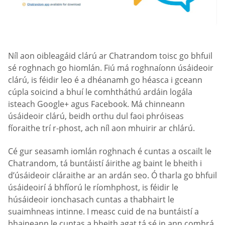
Níl aon oibleagáid clárú ar Chatrandom toisc go bhfuil
sé roghnach go hiomlán. Fiú má roghnaíonn úsáideoir
clárú, is féidir leo é a dhéanamh go héasca i gceann
cúpla soicind a bhuí le comhtháthú ardáin logála
isteach Google+ agus Facebook. Má chinneann
úsáideoir clárú, beidh orthu dul faoi phróiseas
fíoraithe trí r-phost, ach níl aon mhuirir ar chlárú.
Cé gur seasamh iomlán roghnach é cuntas a oscailt le
Chatrandom, tá buntáistí áirithe ag baint le bheith i
d’úsáideoir cláraithe ar an ardán seo. Ó tharla go bhfuil
úsáideoirí á bhfíorú le ríomhphost, is féidir le
húsáideoir ionchasach cuntas a thabhairt le
suaimhneas intinne. I measc cuid de na buntáistí a
bhaineann le cuntas a bheith agat tá sé in ann comhrá