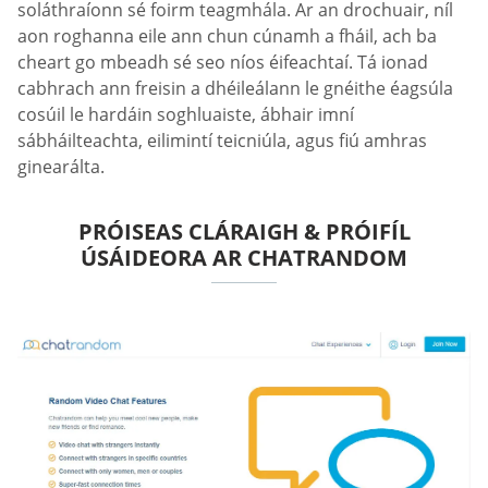
soláthraíonn sé foirm teagmhála. Ar an drochuair, níl
aon roghanna eile ann chun cúnamh a fháil, ach ba
cheart go mbeadh sé seo níos éifeachtaí. Tá ionad
cabhrach ann freisin a dhéileálann le gnéithe éagsúla
cosúil le hardáin soghluaiste, ábhair imní
sábháilteachta, eilimintí teicniúla, agus fiú amhras
ginearálta.
PRÓISEAS CLÁRAIGH & PRÓIFÍL
ÚSÁIDEORA AR CHATRANDOM