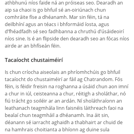
athbhunú níos faide ná an próiseas seo. Dearadh an
aip sa chaoi is go bhfuil sé an-oiriúnach chun
comhráite físe a dhéanamh. Mar sin féin, tá na
deilbhíní agus an téacs i bhformáid íosta, agus
d’fhéadfadh sé seo fadhbanna a chruthú d’úsáideoirí
níos sine. Is é an flipside den dearadh seo an fócas níos
airde ar an bhfíseán féin.
Tacaíocht chustaiméirí
Is chun críocha aiseolais an phríomhchúis go bhfuil
tacaíocht do chustaiméirí ar fáil ag Chatrandom. Fós
féin, is féidir freisin na roghanna a úsáid chun aon imní
a chur in iúl, ceisteanna a chur, réitigh a sholáthar, nó
fiú trácht go soiléir ar an ardán. Ní sholáthraíonn an
leathanach teagmhála linn faisnéis láithreach faoi na
bealaí chun teagmháil a dhéanamh. Ina áit sin,
déanann sé iarracht aghaidh a thabhairt ar chuid de
na hamhrais choitianta a bhíonn ag duine sula