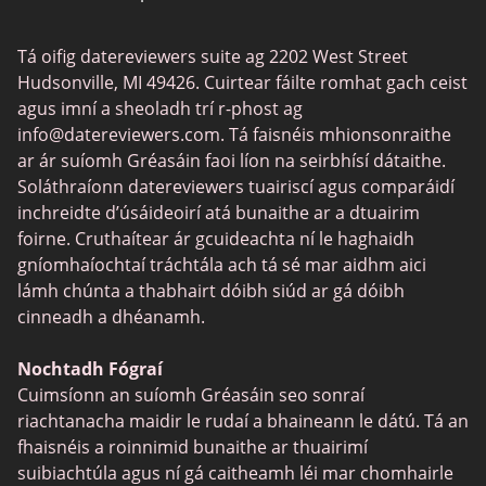
Chat Avenue
Dátú Gamer
Tá oifig datereviewers suite ag 2202 West Street
Tinder vs Zoosk
Aipeanna Dátú
Hudsonville, MI 49426. Cuirtear fáilte romhat gach ceist
Zoosk vs Match
agus imní a sheoladh trí r-phost ag
info@datereviewers.com
. Tá faisnéis mhionsonraithe
Feabie
ar ár suíomh Gréasáin faoi líon na seirbhísí dátaithe.
POF vs Match
Soláthraíonn datereviewers tuairiscí agus comparáidí
inchreidte d’úsáideoirí atá bunaithe ar a dtuairim
eHarmony vs OkCupid
foirne. Cruthaítear ár gcuideachta ní le haghaidh
SPDate
gníomhaíochtaí tráchtála ach tá sé mar aidhm aici
lámh chúnta a thabhairt dóibh siúd ar gá dóibh
TenderMeets
cinneadh a dhéanamh.
Together2Night
Nochtadh Fógraí
Fetlife
Cuimsíonn an suíomh Gréasáin seo sonraí
Alua
riachtanacha maidir le rudaí a bhaineann le dátú. Tá an
fhaisnéis a roinnimid bunaithe ar thuairimí
TinyChat
suibiachtúla agus ní gá caitheamh léi mar chomhairle