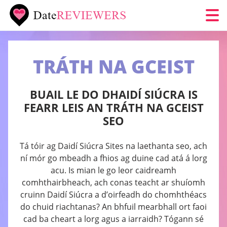
TRÁTH NA GCEIST
BUAIL LE DO DHAIDÍ SIÚCRA IS
FEARR LEIS AN TRÁTH NA GCEIST
SEO
Tá tóir ag Daidí Siúcra Sites na laethanta seo, ach
ní mór go mbeadh a fhios ag duine cad atá á lorg
acu. Is mian le go leor caidreamh
comhthairbheach, ach conas teacht ar shuíomh
cruinn Daidí Siúcra a d’oirfeadh do chomhthéacs
do chuid riachtanas? An bhfuil mearbhall ort faoi
cad ba cheart a lorg agus a iarraidh? Tógann sé