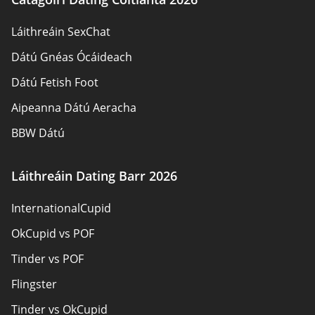
Údair
Láithreáin SexChat
Glaoigh orainn
Dátú Gnéas Ócáideach
Léarscáil an láithreáin
Dátú Fetish Foot
Aipeanna Dátú Aeracha
BBW Dátú
Láithreáin Dátú Gnéis
Láithreáin Dating Barr 2026
Dátú Pansexual
InternationalCupid
Láithreáin Dátú do Dhaoine Fásta
OkCupid vs POF
Láithreáin Dating Sinsearacha
Tinder vs POF
Láithreáin Dátú Críostaí
Flingster
Singles Áitiúla Ar Líne
Tinder vs OkCupid
Dátú Tras