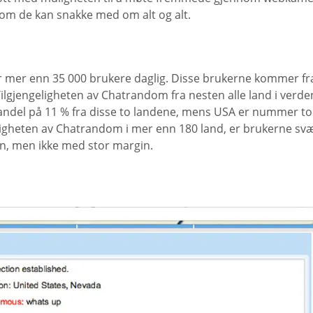
om de kan snakke med om alt og alt.
er enn 35 000 brukere daglig. Disse brukerne kommer fra al
jengeligheten av Chatrandom fra nesten alle land i verden bi
eerandel på 11 % fra disse to landene, mens USA er nummer 
igheten av Chatrandom i mer enn 180 land, er brukerne svært 
n, men ikke med stor margin.