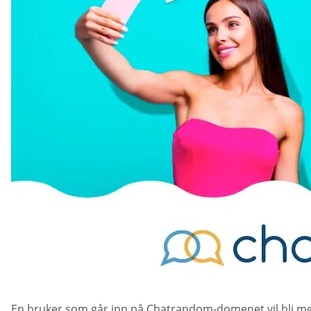
En bruker som går inn på Chatrandom-domenet vil bli møtt