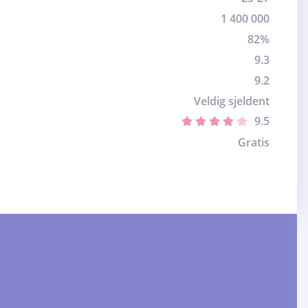
1 400 000
82%
9.3
9.2
Veldig sjeldent
9.5
Gratis