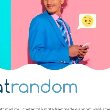
 med muligheten til å møte fremmede gjennom webkamerachatt