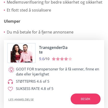
Medlemsverifisering for bedre sikkerhet og sikkerhet
Et flott sted å sosialisere
Ulemper
Du må betale for å fjerne annonsene
TransgenderDa
te
9.6
/10
GODT FOR
transpersoner for å få venner, finne en
date eller kjærlighet
STØTTEPRIS
4.6 of 5
SUKSESS RATE
4.8 of 5
BESØK
LES ANMELDELSE