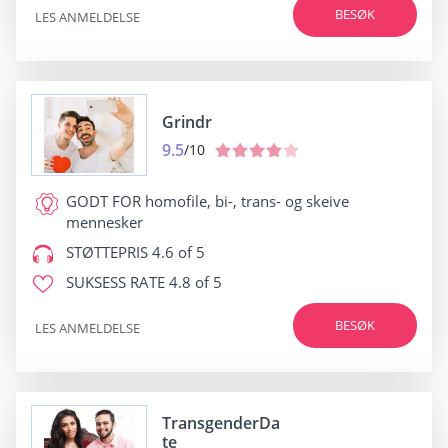
BESØK
LES ANMELDELSE
Grindr
9.5
/10
GODT FOR
homofile, bi-, trans- og skeive
mennesker
STØTTEPRIS
4.6 of 5
SUKSESS RATE
4.8 of 5
BESØK
LES ANMELDELSE
TransgenderDa
te