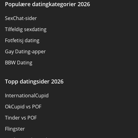
Om oss
Populære datingkategorier 2026
Forfattere
SexChat-sider
Kontakt oss
Tilfeldig sexdating
Sitemap
Fotfetisj dating
Gay Dating-apper
BBW Dating
Sexdatingsider
Topp datingsider 2026
Panseksuell dating
InternationalCupid
Datingsider for voksne
OkCupid vs POF
Senior datingsider
Tinder vs POF
Kristne datingsider
Flingster
Lokale singler på nett