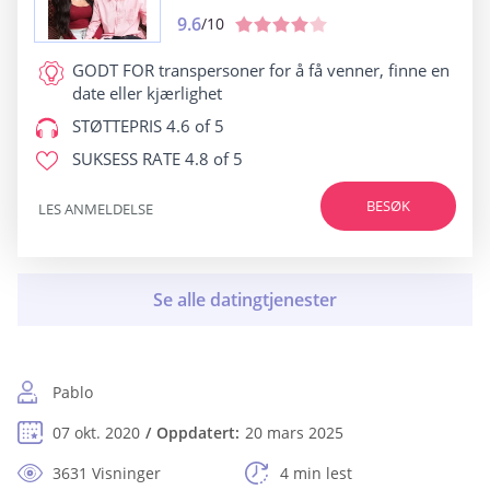
9.6
/10
GODT FOR
transpersoner for å få venner, finne en
date eller kjærlighet
STØTTEPRIS
4.6 of 5
SUKSESS RATE
4.8 of 5
BESØK
LES ANMELDELSE
Pablo
07 okt. 2020
Oppdatert:
20 mars 2025
3631 Visninger
4 min lest