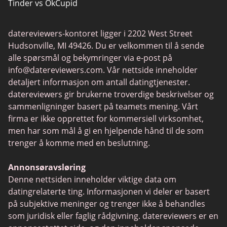
Tinder vs OkCupid
Trans Dating
Chat Avenue
Spiller Dating
datereviewers-kontoret ligger i 2202 West Street
Tinder vs Zoosk
Datingapper
Hudsonville, MI 49426. Du er velkommen til å sende
Zoosk vs Match
alle spørsmål og bekymringer via e-post på
info@datereviewers.com
. Vår nettside inneholder
Feabie
detaljert informasjon om antall datingtjenester.
POF vs Match
datereviewers gir brukerne troverdige beskrivelser og
sammenligninger basert på teamets mening. Vårt
eHarmony vs OkCupid
firma er ikke opprettet for kommersiell virksomhet,
SPDate
men har som mål å gi en hjelpende hånd til de som
trenger å komme med en beslutning.
TenderMeets
Together2Night
Annonsøravsløring
Denne nettsiden inneholder viktige data om
Fetlife
datingrelaterte ting. Informasjonen vi deler er basert
Alua
på subjektive meninger og trenger ikke å behandles
som juridisk eller faglig rådgivning. datereviewers er en
TinyChat