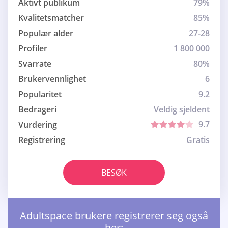
Aktivt publikum
79%
Kvalitetsmatcher
85%
Populær alder
27-28
Profiler
1 800 000
Svarrate
80%
Brukervennlighet
6
Popularitet
9.2
Bedrageri
Veldig sjeldent
9.7
Vurdering
Registrering
Gratis
BESØK
Adultspace brukere registrerer seg også
her: