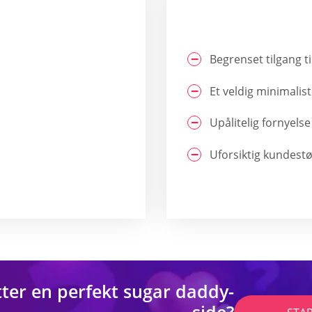
Begrenset tilgang 
Et veldig minimali
Upålitelig fornyel
Uforsiktig kundest
tter en perfekt sugar daddy-
side?