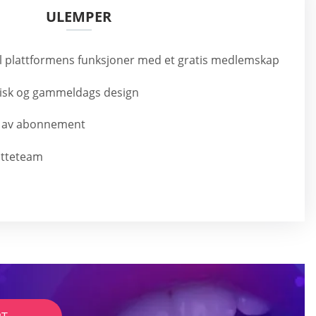
ULEMPER
til plattformens funksjoner med et gratis medlemskap
stisk og gammeldags design
se av abonnement
øtteteam