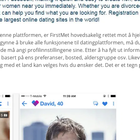
enne plattformen, er FirstMet hovedsakelig rettet mot å hje
begynne å bruke alle funksjonene til datingplattformen, må 
de må angi profilinnstillingene sine. Etter å ha fylt ut infor
t basert på ens preferanser, bosted, aldersgruppe osv. Like
 med et land kan velges hvis du ønsker det. Det er et tegn p