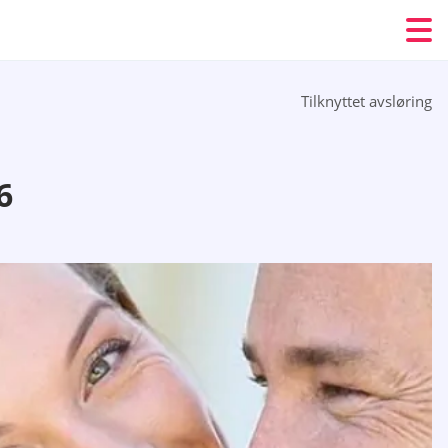
Tilknyttet avsløring
6