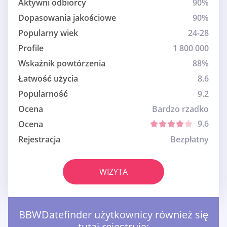
Aktywni odbiorcy
90%
Dopasowania jakościowe
90%
Popularny wiek
24-28
Profile
1 800 000
Wskaźnik powtórzenia
88%
Łatwość użycia
8.6
Popularność
9.2
Ocena
Bardzo rzadko
9.6
Ocena
Rejestracja
Bezpłatny
WIZYTA
BBWDatefinder użytkownicy również się
tutaj rejestrują: