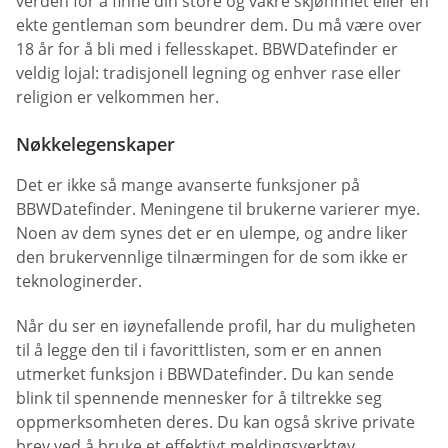
verden for å finne din store og vakre skjønnhet eller en
ekte gentleman som beundrer dem. Du må være over
18 år for å bli med i fellesskapet. BBWDatefinder er
veldig lojal: tradisjonell legning og enhver rase eller
religion er velkommen her.
Nøkkelegenskaper
Det er ikke så mange avanserte funksjoner på
BBWDatefinder. Meningene til brukerne varierer mye.
Noen av dem synes det er en ulempe, og andre liker
den brukervennlige tilnærmingen for de som ikke er
teknologinerder.
Når du ser en iøynefallende profil, har du muligheten
til å legge den til i favorittlisten, som er en annen
utmerket funksjon i BBWDatefinder. Du kan sende
blink til spennende mennesker for å tiltrekke seg
oppmerksomheten deres. Du kan også skrive private
brev ved å bruke et effektivt meldingsverktøy.