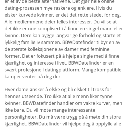
er et av de beste alternativene. Det gjør hele online
dating-prosessen mye raskere og enklere. Hvis du
elsker kurvede kvinner, er det det rette stedet for deg.
Alle medlemmene deler felles interesser. Du vil se at
det ikke er noe komplisert i å finne en singel mann eller
kvinne. Dere kan bygge langvarige forhold og starte et
lykkelig familieliv sammen. BBWDatefinder tilbyr en av
de største kolleksjonene av damer med feminine
former. Det er fokusert på å hjelpe single med å finne
kjærlighet og interesse i livet. BBWDatefinder er en
svært profesjonell datingplattform. Mange kompatible
kamper venter på deg der.
Hver dame ønsker å elske og bli elsket til tross for
hennes utseende. Tro ikke at alle menn liker tynne
kvinner. BBWDatefinder handler om vakre kurver, men
ikke bare. Du vil møte mange interessante
personligheter. Du må være trygg på å møte din store
kjærlighet. BBWDatefinder vil hjelpe deg å oppfylle alle