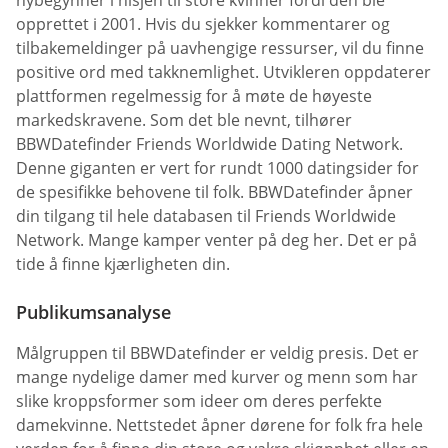
nybegynner i nisjen til store kvinner fordi den ble
opprettet i 2001. Hvis du sjekker kommentarer og
tilbakemeldinger på uavhengige ressurser, vil du finne
positive ord med takknemlighet. Utvikleren oppdaterer
plattformen regelmessig for å møte de høyeste
markedskravene. Som det ble nevnt, tilhører
BBWDatefinder Friends Worldwide Dating Network.
Denne giganten er vert for rundt 1000 datingsider for
de spesifikke behovene til folk. BBWDatefinder åpner
din tilgang til hele databasen til Friends Worldwide
Network. Mange kamper venter på deg her. Det er på
tide å finne kjærligheten din.
Publikumsanalyse
Målgruppen til BBWDatefinder er veldig presis. Det er
mange nydelige damer med kurver og menn som har
slike kroppsformer som ideer om deres perfekte
damekvinne. Nettstedet åpner dørene for folk fra hele