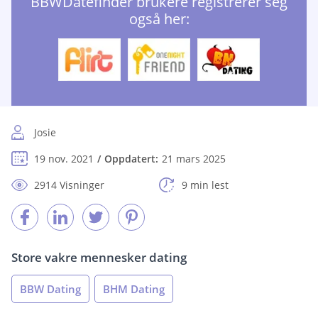
BBWDatefinder brukere registrerer seg
også her:
Josie
19 nov. 2021
Oppdatert:
21 mars 2025
2914 Visninger
9 min lest
Store vakre mennesker dating
BBW Dating
BHM Dating