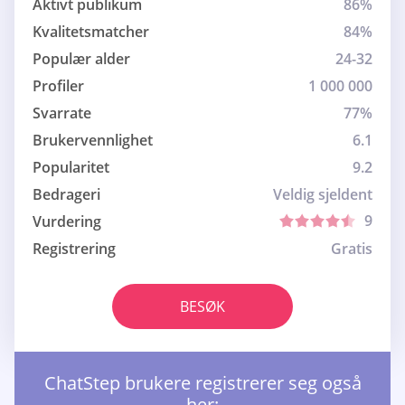
Aktivt publikum
86%
Kvalitetsmatcher
84%
Populær alder
24-32
Profiler
1 000 000
Svarrate
77%
Brukervennlighet
6.1
Popularitet
9.2
Bedrageri
Veldig sjeldent
9
Vurdering
Registrering
Gratis
BESØK
ChatStep brukere registrerer seg også
her: