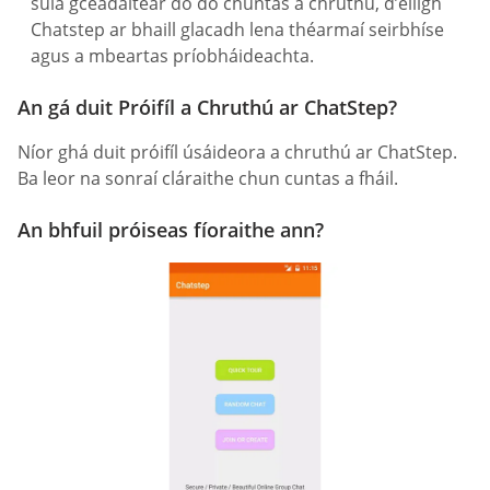
sula gceadaítear dó do chuntas a chruthú, d’éiligh
Chatstep ar bhaill glacadh lena théarmaí seirbhíse
agus a mbeartas príobháideachta.
An gá duit Próifíl a Chruthú ar ChatStep?
Níor ghá duit próifíl úsáideora a chruthú ar ChatStep.
Ba leor na sonraí cláraithe chun cuntas a fháil.
An bhfuil próiseas fíoraithe ann?