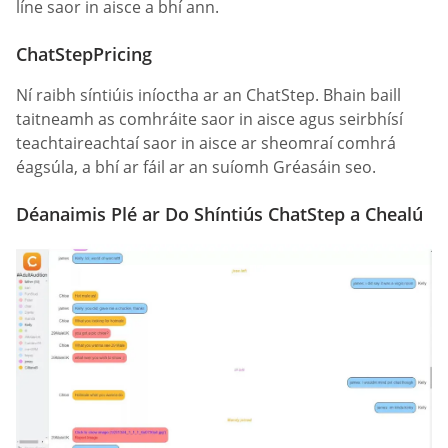
líne saor in aisce a bhí ann.
ChatStepPricing
Ní raibh síntiúis iníoctha ar an ChatStep. Bhain baill
taitneamh as comhráite saor in aisce agus seirbhísí
teachtaireachtaí saor in aisce ar sheomraí comhrá
éagsúla, a bhí ar fáil ar an suíomh Gréasáin seo.
Déanaimis Plé ar Do Shíntiús ChatStep a Chealú