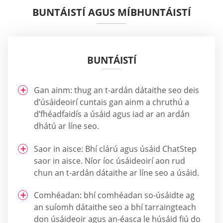
BUNTÁISTÍ AGUS MÍBHUNTÁISTÍ
BUNTÁISTÍ
Gan ainm: thug an t-ardán dátaithe seo deis
d’úsáideoirí cuntais gan ainm a chruthú a
d’fhéadfaidís a úsáid agus iad ar an ardán
dhátú ar líne seo.
Saor in aisce: Bhí clárú agus úsáid ChatStep
saor in aisce. Níor íoc úsáideoirí aon rud
chun an t-ardán dátaithe ar líne seo a úsáid.
Comhéadan: bhí comhéadan so-úsáidte ag
an suíomh dátaithe seo a bhí tarraingteach
don úsáideoir agus an-éasca le húsáid fiú do