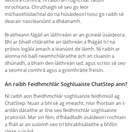
seomra comhrá, ní raibh an roghchlár taobh
inrochtana. Chruthaigh sé seo go leor
míchaoithiúlachtaí do na húsáideoirí toisc go raibh sé
deacair nascleanúint a dhéanamh.
Braitheann fágáil an láithreáin ar an gcineál úsáideora.
Bhí ar bhaill chláraithe an láithreán a fhágáil trí na
próisis logála amach a leanúint de láimh. Ní raibh ar
aíonna nó baill neamhchláraithe ach an cluaisín a
dhúnadh, a bhain den láithreán iad, agus scrios sé seo
a seomraí comhrá agus a gcomhráite freisin.
An raibh Feidhmchlár Soghluaiste ChatStep ann?
Ní raibh aon fheidhmchlár soghluaiste feidhmiúil ag
ChatStep. Nuair a bhí sé ag imeacht, níor fhorbair an t-
ardán dátaithe ar líne seo feidhmchlár soghluaiste
praiticiúil. Mar sin féin, d’fhéadfadh úsáideoirí rochtain
a fháil ar an suíomh seo trí bhrabhsálaithe a bhfón
cliste a úsáid.