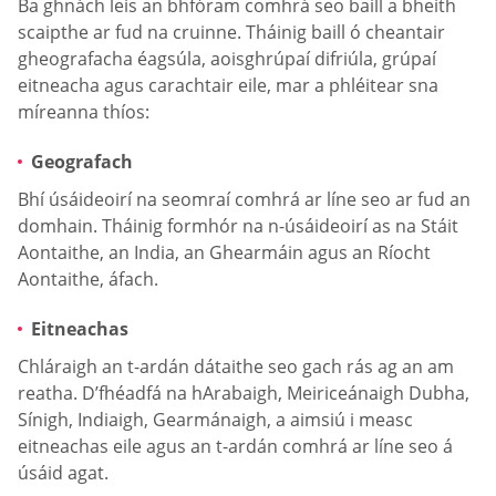
Ba ghnách leis an bhfóram comhrá seo baill a bheith
scaipthe ar fud na cruinne. Tháinig baill ó cheantair
gheografacha éagsúla, aoisghrúpaí difriúla, grúpaí
eitneacha agus carachtair eile, mar a phléitear sna
míreanna thíos:
Geografach
Bhí úsáideoirí na seomraí comhrá ar líne seo ar fud an
domhain. Tháinig formhór na n-úsáideoirí as na Stáit
Aontaithe, an India, an Ghearmáin agus an Ríocht
Aontaithe, áfach.
Eitneachas
Chláraigh an t-ardán dátaithe seo gach rás ag an am
reatha. D’fhéadfá na hArabaigh, Meiriceánaigh Dubha,
Sínigh, Indiaigh, Gearmánaigh, a aimsiú i measc
eitneachas eile agus an t-ardán comhrá ar líne seo á
úsáid agat.