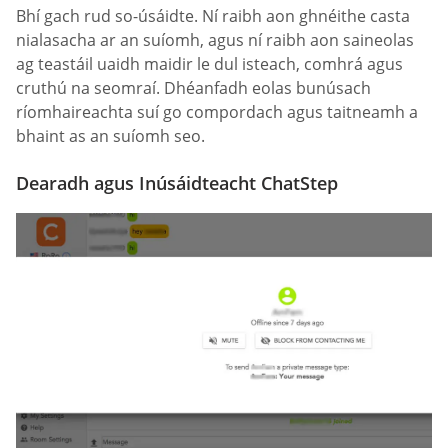
Bhí gach rud so-úsáidte. Ní raibh aon ghnéithe casta
nialasacha ar an suíomh, agus ní raibh aon saineolas
ag teastáil uaidh maidir le dul isteach, comhrá agus
cruthú na seomraí. Dhéanfadh eolas bunúsach
ríomhaireachta suí go compordach agus taitneamh a
bhaint as an suíomh seo.
Dearadh agus Inúsáidteacht ChatStep