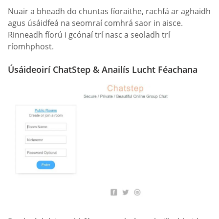
Nuair a bheadh do chuntas fíoraithe, rachfá ar aghaidh
agus úsáidfeá na seomraí comhrá saor in aisce.
Rinneadh fíorú i gcónaí trí nasc a seoladh trí
ríomhphost.
Úsáideoirí ChatStep & Anailís Lucht Féachana