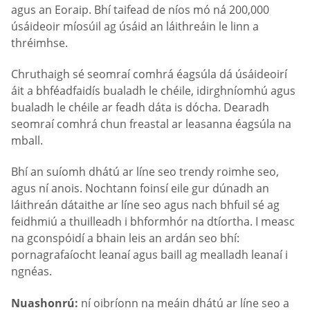
agus an Eoraip. Bhí taifead de níos mó ná 200,000
úsáideoir míosúil ag úsáid an láithreáin le linn a
thréimhse.
Chruthaigh sé seomraí comhrá éagsúla dá úsáideoirí
áit a bhféadfaidís bualadh le chéile, idirghníomhú agus
bualadh le chéile ar feadh dáta is dócha. Dearadh
seomraí comhrá chun freastal ar leasanna éagsúla na
mball.
Bhí an suíomh dhátú ar líne seo trendy roimhe seo,
agus ní anois. Nochtann foinsí eile gur dúnadh an
láithreán dátaithe ar líne seo agus nach bhfuil sé ag
feidhmiú a thuilleadh i bhformhór na dtíortha. I measc
na gconspóidí a bhain leis an ardán seo bhí:
pornagrafaíocht leanaí agus baill ag mealladh leanaí i
ngnéas.
Nuashonrú:
ní oibríonn na meáin dhátú ar líne seo a