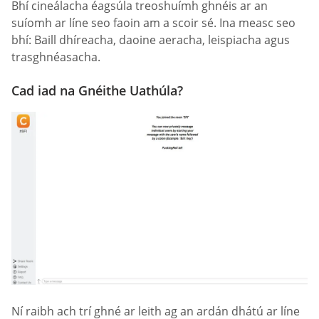
Bhí cineálacha éagsúla treoshuímh ghnéis ar an
suíomh ar líne seo faoin am a scoir sé. Ina measc seo
bhí: Baill dhíreacha, daoine aeracha, leispiacha agus
trasghnéasacha.
Cad iad na Gnéithe Uathúla?
Ní raibh ach trí ghné ar leith ag an ardán dhátú ar líne