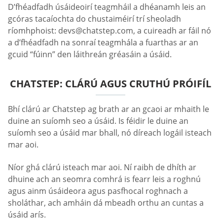
D’fhéadfadh úsáideoirí teagmháil a dhéanamh leis an
gcóras tacaíochta do chustaiméirí trí sheoladh
ríomhphoist:
devs@chatstep.com
, a cuireadh ar fáil nó
a d’fhéadfadh na sonraí teagmhála a fuarthas ar an
gcuid “fúinn” den láithreán gréasáin a úsáid.
CHATSTEP: CLÁRÚ AGUS CRUTHÚ PRÓIFÍL
Bhí clárú ar Chatstep ag brath ar an gcaoi ar mhaith le
duine an suíomh seo a úsáid. Is féidir le duine an
suíomh seo a úsáid mar bhall, nó díreach logáil isteach
mar aoi.
Níor ghá clárú isteach mar aoi. Ní raibh de dhíth ar
dhuine ach an seomra comhrá is fearr leis a roghnú
agus ainm úsáideora agus pasfhocal roghnach a
sholáthar, ach amháin dá mbeadh orthu an cuntas a
úsáid arís.