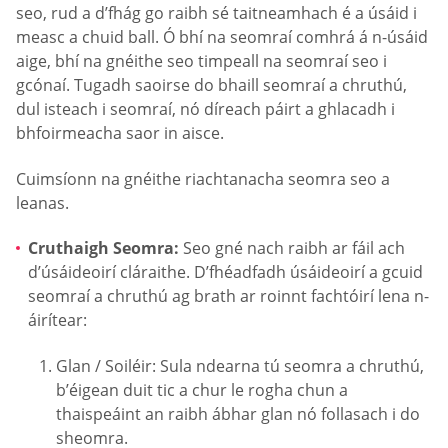
seo, rud a d’fhág go raibh sé taitneamhach é a úsáid i
measc a chuid ball. Ó bhí na seomraí comhrá á n-úsáid
aige, bhí na gnéithe seo timpeall na seomraí seo i
gcónaí. Tugadh saoirse do bhaill seomraí a chruthú,
dul isteach i seomraí, nó díreach páirt a ghlacadh i
bhfoirmeacha saor in aisce.
Cuimsíonn na gnéithe riachtanacha seomra seo a
leanas.
Cruthaigh Seomra:
Seo gné nach raibh ar fáil ach
d’úsáideoirí cláraithe. D’fhéadfadh úsáideoirí a gcuid
seomraí a chruthú ag brath ar roinnt fachtóirí lena n-
áirítear:
Glan / Soiléir: Sula ndearna tú seomra a chruthú,
b’éigean duit tic a chur le rogha chun a
thaispeáint an raibh ábhar glan nó follasach i do
sheomra.