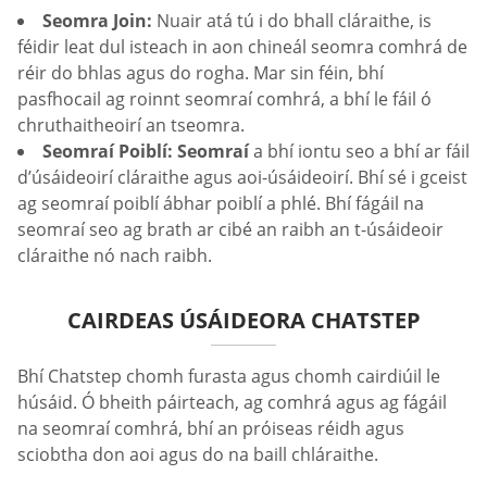
Seomra Join:
Nuair atá tú i do bhall cláraithe, is
féidir leat dul isteach in aon chineál seomra comhrá de
réir do bhlas agus do rogha. Mar sin féin, bhí
pasfhocail ag roinnt seomraí comhrá, a bhí le fáil ó
chruthaitheoirí an tseomra.
Seomraí Poiblí: Seomraí
a bhí iontu seo a bhí ar fáil
d’úsáideoirí cláraithe agus aoi-úsáideoirí. Bhí sé i gceist
ag seomraí poiblí ábhar poiblí a phlé. Bhí fágáil na
seomraí seo ag brath ar cibé an raibh an t-úsáideoir
cláraithe nó nach raibh.
CAIRDEAS ÚSÁIDEORA CHATSTEP
Bhí Chatstep chomh furasta agus chomh cairdiúil le
húsáid. Ó bheith páirteach, ag comhrá agus ag fágáil
na seomraí comhrá, bhí an próiseas réidh agus
sciobtha don aoi agus do na baill chláraithe.