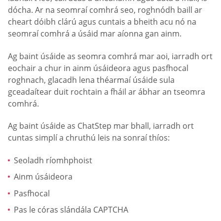
dócha. Ar na seomraí comhrá seo, roghnódh baill ar
cheart dóibh clárú agus cuntais a bheith acu nó na
seomraí comhrá a úsáid mar aíonna gan ainm.
Ag baint úsáide as seomra comhrá mar aoi, iarradh ort
eochair a chur in ainm úsáideora agus pasfhocal
roghnach, glacadh lena théarmaí úsáide sula
gceadaítear duit rochtain a fháil ar ábhar an tseomra
comhrá.
Ag baint úsáide as ChatStep mar bhall, iarradh ort
cuntas simplí a chruthú leis na sonraí thíos:
Seoladh ríomhphoist
Ainm úsáideora
Pasfhocal
Pas le córas slándála CAPTCHA