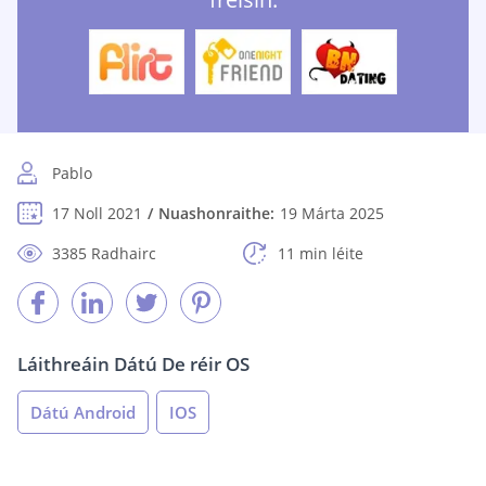
Pablo
17 Noll 2021
Nuashonraithe:
19 Márta 2025
3385 Radhairc
11 min léite
Láithreáin Dátú De réir OS
Dátú Android
IOS