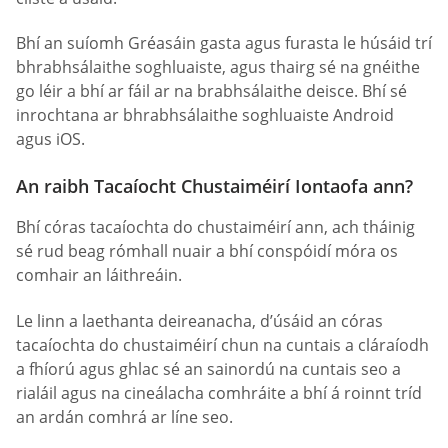
Bhí an suíomh Gréasáin gasta agus furasta le húsáid trí
bhrabhsálaithe soghluaiste, agus thairg sé na gnéithe
go léir a bhí ar fáil ar na brabhsálaithe deisce. Bhí sé
inrochtana ar bhrabhsálaithe soghluaiste Android
agus iOS.
An raibh Tacaíocht Chustaiméirí Iontaofa ann?
Bhí córas tacaíochta do chustaiméirí ann, ach tháinig
sé rud beag rómhall nuair a bhí conspóidí móra os
comhair an láithreáin.
Le linn a laethanta deireanacha, d’úsáid an córas
tacaíochta do chustaiméirí chun na cuntais a cláraíodh
a fhíorú agus ghlac sé an sainordú na cuntais seo a
rialáil agus na cineálacha comhráite a bhí á roinnt tríd
an ardán comhrá ar líne seo.