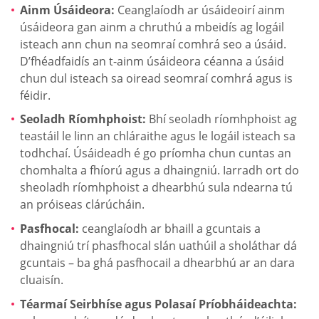
Ainm Úsáideora:
Ceanglaíodh ar úsáideoirí ainm
úsáideora gan ainm a chruthú a mbeidís ag logáil
isteach ann chun na seomraí comhrá seo a úsáid.
D’fhéadfaidís an t-ainm úsáideora céanna a úsáid
chun dul isteach sa oiread seomraí comhrá agus is
féidir.
Seoladh Ríomhphoist:
Bhí seoladh ríomhphoist ag
teastáil le linn an chláraithe agus le logáil isteach sa
todhchaí. Úsáideadh é go príomha chun cuntas an
chomhalta a fhíorú agus a dhaingniú. Iarradh ort do
sheoladh ríomhphoist a dhearbhú sula ndearna tú
an próiseas clárúcháin.
Pasfhocal:
ceanglaíodh ar bhaill a gcuntais a
dhaingniú trí phasfhocal slán uathúil a sholáthar dá
gcuntais – ba ghá pasfhocail a dhearbhú ar an dara
cluaisín.
Téarmaí Seirbhíse agus Polasaí Príobháideachta: