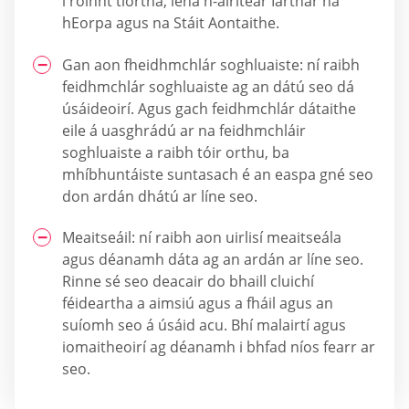
i roinnt tíortha, lena n-áirítear Iarthar na
hEorpa agus na Stáit Aontaithe.
Gan aon fheidhmchlár soghluaiste: ní raibh
feidhmchlár soghluaiste ag an dátú seo dá
úsáideoirí. Agus gach feidhmchlár dátaithe
eile á uasghrádú ar na feidhmchláir
soghluaiste a raibh tóir orthu, ba
mhíbhuntáiste suntasach é an easpa gné seo
don ardán dhátú ar líne seo.
Meaitseáil: ní raibh aon uirlisí meaitseála
agus déanamh dáta ag an ardán ar líne seo.
Rinne sé seo deacair do bhaill cluichí
féideartha a aimsiú agus a fháil agus an
suíomh seo á úsáid acu. Bhí malairtí agus
iomaitheoirí ag déanamh i bhfad níos fearr ar
seo.