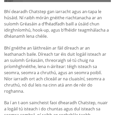
Bhí dearadh Chatstep gan iarracht agus an-tapa le
húsáid. Ní raibh mórán gnéithe riachtanacha ar an
suíomh Gréasáin a d’fhéadfadh baill a úsáid chun
idirghníomhú, hook-up, agus b’fhéidir teagmhálacha a
dhéanamh lena chéile.
Bhí gnéithe an láithreáin ar fáil díreach ar an
leathanach baile. Díreach tar éis duit logáil isteach ar
an suíomh Gréasáin, threoraigh sé tú chuig na
príomhghnéithe, lena n-áirítear: téigh isteach sa
seomra, seomra a chruthú, agus an seomra poiblí.
Níor iarradh ort ach cliceáil ar na cluaisíní, seomra a
chruthú, nó dul leis na cinn atá ann de réir do
roghanna.
Ba í an t-aon saincheist faoi dhearadh Chatstep, nuair
a logáil tú isteach i do chuntas agus dul isteach sa