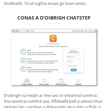
thuilleadh. Tá sé tugtha anuas go buan anois.
CONAS A D’OIBRIGH CHATSTEP
D’oibrigh na meáin ar líne seo trí sheomraí comhrá.
Sna seomraí comhrá seo, d’fhéadfá baill a aimsiú chun
labhairt leo, cairdeas a dhéanamh agus dáta a fháil, is