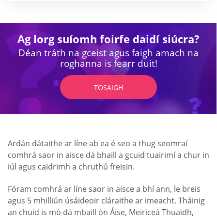
Ag lorg suíomh foirfe daidí siúcra?
Déan tráth na gceist agus faigh amach na
roghanna is fearr duit!
TOSAIGH
Ardán dátaithe ar líne ab ea é seo a thug seomraí
comhrá saor in aisce dá bhaill a gcuid tuairimí a chur in
iúl agus caidrimh a chruthú freisin.
Fóram comhrá ar líne saor in aisce a bhí ann, le breis
agus 5 mhilliún úsáideoir cláraithe ar imeacht. Tháinig
an chuid is mó dá mbaill ón Áise, Meiriceá Thuaidh,