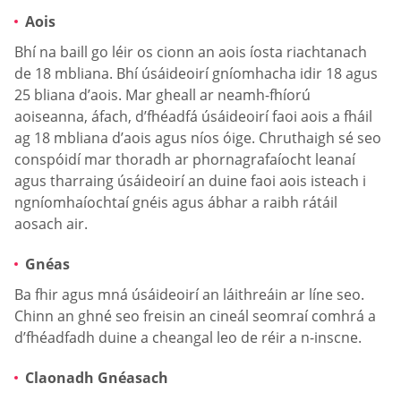
Aois
Bhí na baill go léir os cionn an aois íosta riachtanach
de 18 mbliana. Bhí úsáideoirí gníomhacha idir 18 agus
25 bliana d’aois. Mar gheall ar neamh-fhíorú
aoiseanna, áfach, d’fhéadfá úsáideoirí faoi aois a fháil
ag 18 mbliana d’aois agus níos óige. Chruthaigh sé seo
conspóidí mar thoradh ar phornagrafaíocht leanaí
agus tharraing úsáideoirí an duine faoi aois isteach i
ngníomhaíochtaí gnéis agus ábhar a raibh rátáil
aosach air.
Gnéas
Ba fhir agus mná úsáideoirí an láithreáin ar líne seo.
Chinn an ghné seo freisin an cineál seomraí comhrá a
d’fhéadfadh duine a cheangal leo de réir a n-inscne.
Claonadh Gnéasach