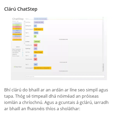
Clárú ChatStep
Bhí clárú do bhaill ar an ardán ar líne seo simplí agus
tapa. Thóg sé timpeall dhá nóiméad an próiseas
iomlán a chríochnú. Agus a gcuntais á gclárú, iarradh
ar bhaill an fhaisnéis thíos a sholáthar: