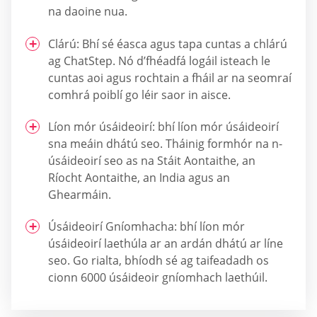
na daoine nua.
Clárú: Bhí sé éasca agus tapa cuntas a chlárú
ag ChatStep. Nó d’fhéadfá logáil isteach le
cuntas aoi agus rochtain a fháil ar na seomraí
comhrá poiblí go léir saor in aisce.
Líon mór úsáideoirí: bhí líon mór úsáideoirí
sna meáin dhátú seo. Tháinig formhór na n-
úsáideoirí seo as na Stáit Aontaithe, an
Ríocht Aontaithe, an India agus an
Ghearmáin.
Úsáideoirí Gníomhacha: bhí líon mór
úsáideoirí laethúla ar an ardán dhátú ar líne
seo. Go rialta, bhíodh sé ag taifeadadh os
cionn 6000 úsáideoir gníomhach laethúil.