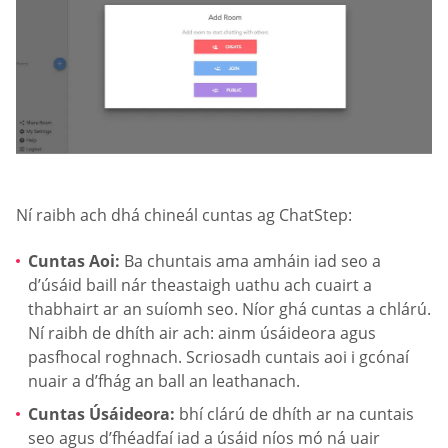
Ní raibh ach dhá chineál cuntas ag ChatStep:
Cuntas Aoi:
Ba chuntais ama amháin iad seo a
d’úsáid baill nár theastaigh uathu ach cuairt a
thabhairt ar an suíomh seo. Níor ghá cuntas a chlárú.
Ní raibh de dhíth air ach: ainm úsáideora agus
pasfhocal roghnach. Scriosadh cuntais aoi i gcónaí
nuair a d’fhág an ball an leathanach.
Cuntas Úsáideora:
bhí clárú de dhíth ar na cuntais
seo agus d’fhéadfaí iad a úsáid níos mó ná uair