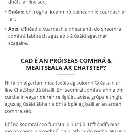
dhátú ar líne seo.
Gnéas:
bhí rogha fireann nó baineann le cuardach ar
fáil.
Aois:
d’fhéadfá cuardach a dhéanamh do sheomra
comhrá fabhrach agus aois á úsáid agat mar
scagaire.
CAD É AN PRÓISEAS COMHRÁ &
MEAITSEÁLA AR CHATSTEP?
Ní raibh algartam meaitseála ag suíomh Gréasáin ar
líne ChatStep dá bhaill. Bhí seomraí comhrá ann a bhí
curtha in eagar de réir reiligiúin, aoise, grúpa eitnigh,
agus ag úsáid ábhair a bhí á bplé ag baill ar an ardán
comhrá seo.
Bhí na seomraí seo furasta le húsáid. D’fhéadfá níos
mó ná seomra a roghnú, ag brath ar do rogha. Nuair a