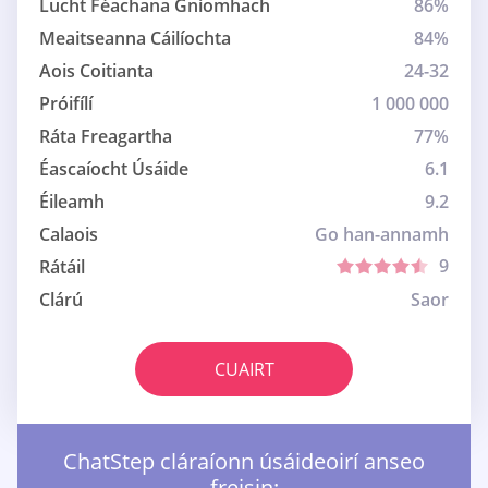
Lucht Féachana Gníomhach
86%
Meaitseanna Cáilíochta
84%
Aois Coitianta
24-32
Próifílí
1 000 000
Ráta Freagartha
77%
Éascaíocht Úsáide
6.1
Éileamh
9.2
Calaois
Go han-annamh
9
Rátáil
Clárú
Saor
CUAIRT
ChatStep cláraíonn úsáideoirí anseo
freisin: