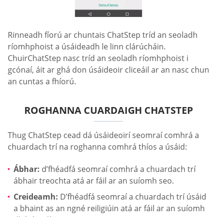
Rinneadh fíorú ar chuntais ChatStep tríd an seoladh
ríomhphoist a úsáideadh le linn clárúcháin.
ChuirChatStep nasc tríd an seoladh ríomhphoist i
gcónaí, áit ar ghá don úsáideoir cliceáil ar an nasc chun
an cuntas a fhíorú.
ROGHANNA CUARDAIGH CHATSTEP
Thug ChatStep cead dá úsáideoirí seomraí comhrá a
chuardach trí na roghanna comhrá thíos a úsáid:
Ábhar:
d’fhéadfá seomraí comhrá a chuardach trí
ábhair treochta atá ar fáil ar an suíomh seo.
Creideamh:
D’fhéadfá seomraí a chuardach trí úsáid
a bhaint as an ngné reiligiúin atá ar fáil ar an suíomh