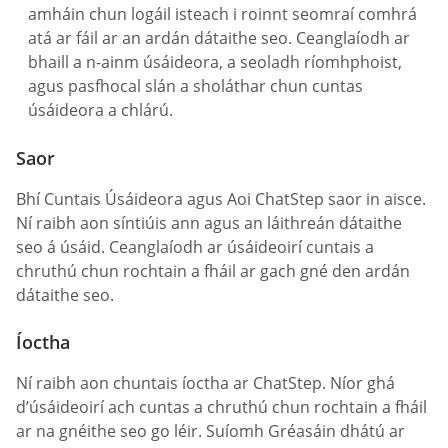
amháin chun logáil isteach i roinnt seomraí comhrá
atá ar fáil ar an ardán dátaithe seo. Ceanglaíodh ar
bhaill a n-ainm úsáideora, a seoladh ríomhphoist,
agus pasfhocal slán a sholáthar chun cuntas
úsáideora a chlárú.
Saor
Bhí Cuntais Úsáideora agus Aoi ChatStep saor in aisce.
Ní raibh aon síntiúis ann agus an láithreán dátaithe
seo á úsáid. Ceanglaíodh ar úsáideoirí cuntais a
chruthú chun rochtain a fháil ar gach gné den ardán
dátaithe seo.
Íoctha
Ní raibh aon chuntais íoctha ar ChatStep. Níor ghá
d’úsáideoirí ach cuntas a chruthú chun rochtain a fháil
ar na gnéithe seo go léir. Suíomh Gréasáin dhátú ar