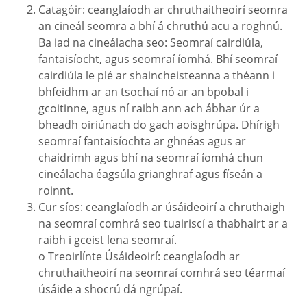
Catagóir: ceanglaíodh ar chruthaitheoirí seomra
an cineál seomra a bhí á chruthú acu a roghnú.
Ba iad na cineálacha seo: Seomraí cairdiúla,
fantaisíocht, agus seomraí íomhá. Bhí seomraí
cairdiúla le plé ar shaincheisteanna a théann i
bhfeidhm ar an tsochaí nó ar an bpobal i
gcoitinne, agus ní raibh ann ach ábhar úr a
bheadh oiriúnach do gach aoisghrúpa. Dhírigh
seomraí fantaisíochta ar ghnéas agus ar
chaidrimh agus bhí na seomraí íomhá chun
cineálacha éagsúla grianghraf agus físeán a
roinnt.
Cur síos: ceanglaíodh ar úsáideoirí a chruthaigh
na seomraí comhrá seo tuairiscí a thabhairt ar a
raibh i gceist lena seomraí.
o Treoirlínte Úsáideoirí: ceanglaíodh ar
chruthaitheoirí na seomraí comhrá seo téarmaí
úsáide a shocrú dá ngrúpaí.