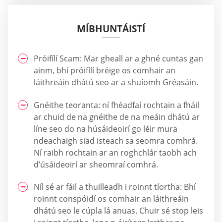
MÍBHUNTÁISTÍ
Próifílí Scam: Mar gheall ar a ghné cuntas gan
ainm, bhí próifílí bréige os comhair an
láithreáin dhátú seo ar a shuíomh Gréasáin.
Gnéithe teoranta: ní fhéadfaí rochtain a fháil
ar chuid de na gnéithe de na meáin dhátú ar
líne seo do na húsáideoirí go léir mura
ndeachaigh siad isteach sa seomra comhrá.
Ní raibh rochtain ar an roghchlár taobh ach
d’úsáideoirí ar sheomraí comhrá.
Níl sé ar fáil a thuilleadh i roinnt tíortha: Bhí
roinnt conspóidí os comhair an láithreáin
dhátú seo le cúpla lá anuas. Chuir sé stop leis