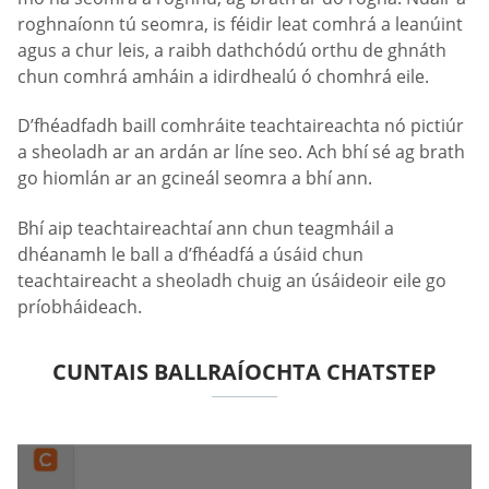
roghnaíonn tú seomra, is féidir leat comhrá a leanúint
agus a chur leis, a raibh dathchódú orthu de ghnáth
chun comhrá amháin a idirdhealú ó chomhrá eile.
D’fhéadfadh baill comhráite teachtaireachta nó pictiúr
a sheoladh ar an ardán ar líne seo. Ach bhí sé ag brath
go hiomlán ar an gcineál seomra a bhí ann.
Bhí aip teachtaireachtaí ann chun teagmháil a
dhéanamh le ball a d’fhéadfá a úsáid chun
teachtaireacht a sheoladh chuig an úsáideoir eile go
príobháideach.
CUNTAIS BALLRAÍOCHTA CHATSTEP