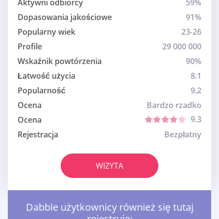
Aktywni odbiorcy
59%
Dopasowania jakościowe
91%
Popularny wiek
23-26
Profile
29 000 000
Wskaźnik powtórzenia
90%
Łatwość użycia
8.1
Popularność
9.2
Ocena
Bardzo rzadko
9.3
Ocena
Rejestracja
Bezpłatny
WIZYTA
Dabble użytkownicy również się tutaj
rejestrują: