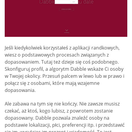
Jeśli kiedykolwiek korzystałeś z aplikacji randkowych,
wiesz o podstawowych procesach związanych z
dopasowaniem. Tutaj też dzieje się coś podobnego.
Skonfiguruj profil, a algorytm Dabble wskaże Ci osoby
w Twojej okolicy. Przesuń palcem w lewo lub w prawo i
połącz się z osobami, które mają wzajemne
dopasowania.
Ale zabawa na tym się nie kończy. Nie zawsze musisz
czekać, aż ktoś, kogo lubisz, z powrotem zostanie
dopasowany. Dabble pozwala znaleźć osoby na
podstawie lokalizacji, płci, preferencji itp. i przedstawić
się im, wysyłając im prezent i wiadomość. To jest