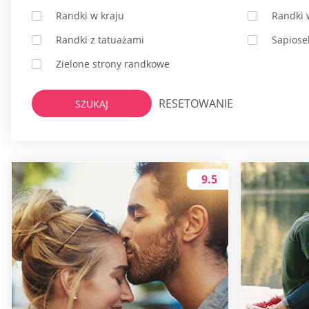
Randki w kraju
Randki 
Randki z tatuażami
Sapiose
Zielone strony randkowe
RESETOWANIE
SZUKAJ
9.5