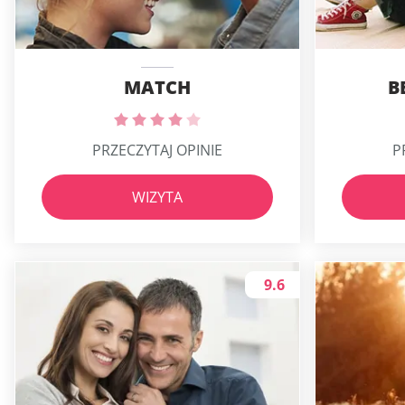
MATCH
B
PRZECZYTAJ OPINIE
P
WIZYTA
9.6