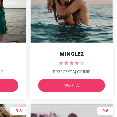
MINGLE2
IE
PRZECZYTAJ OPINIE
WIZYTA
9.8
9.6