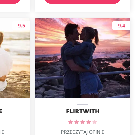
9.5
9.4
E
FLIRTWITH
IE
PRZECZYTAJ OPINIE