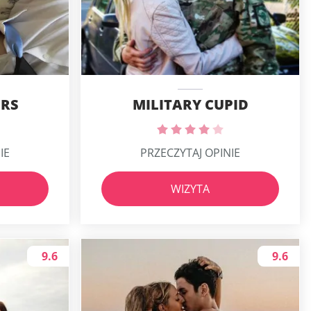
IRS
MILITARY CUPID
IE
PRZECZYTAJ OPINIE
WIZYTA
9.6
9.6