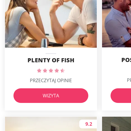
PO
PLENTY OF FISH
P
PRZECZYTAJ OPINIE
WIZYTA
9.2