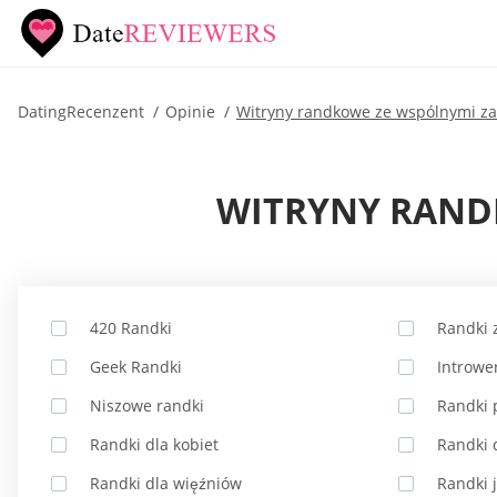
DatingRecenzent
Opinie
Witryny randkowe ze wspólnymi z
WITRYNY RAND
420 Randki
Randki 
Geek Randki
Introwe
Niszowe randki
Randki 
Randki dla kobiet
Randki 
Randki dla więźniów
Randki 