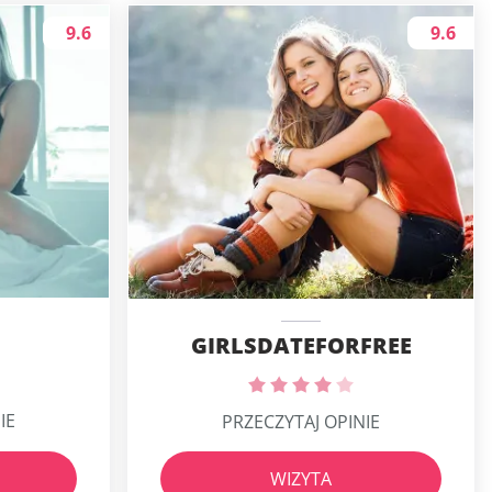
9.6
9.6
GIRLSDATEFORFREE
IE
PRZECZYTAJ OPINIE
WIZYTA