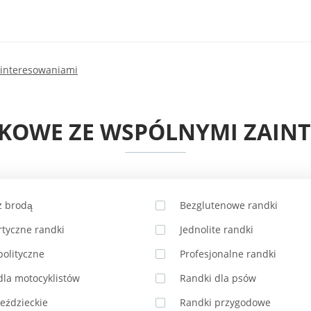
ainteresowaniami
KOWE ZE WSPÓLNYMI ZAIN
z brodą
Bezglutenowe randki
rtyczne randki
Jednolite randki
polityczne
Profesjonalne randki
dla motocyklistów
Randki dla psów
jeździeckie
Randki przygodowe