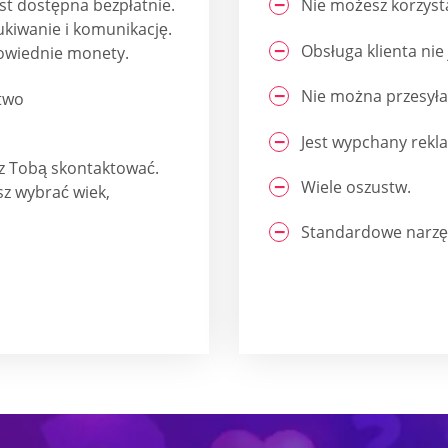
t dostępna bezpłatnie.
Nie możesz korzyst
zukiwanie i komunikację.
Obsługa klienta nie 
owiednie monety.
Nie można przesyła
stwo
Jest wypchany rekl
 z Tobą skontaktować.
Wiele oszustw.
sz wybrać wiek,
Standardowe narzędz