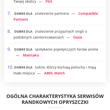
Twojej okolicy
Flirt
znalezienie partnera
Compatible
DOBRE DLA
Partners
znalezienie przyjaznych singli o
DOBRE DLA
podobnych zainteresowaniach
Oasis
spotykanie pojedynczych fanów anime
DOBRE DLA
Maiotaku
ludzie, którzy kochają pieluchy i mają
DOBRE DLA
mało miejsca
ABDL Match
OGÓLNA CHARAKTERYSTYKA SERWISÓW
RANDKOWYCH OPRYSZCZKI