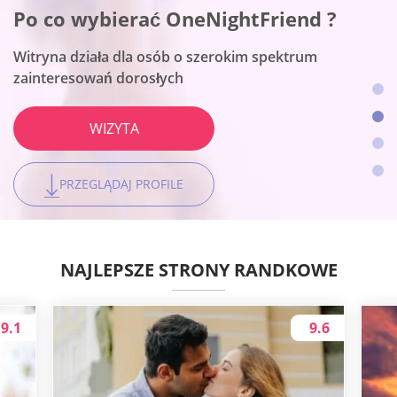
Po co wybierać OneNightFriend ?
Po co wybierać BeNaughty ?
Po co wybierać Together2Night ?
To platforma randkowa numer jeden dla kobiet
Witryna działa dla osób o szerokim spektrum
Witryna pasuje do spotkań bez sznurków
Platforma jest najlepsza do lokalnych połączeń
WIZYTA
zainteresowań dorosłych
WIZYTA
WIZYTA
WIZYTA
PRZEGLĄDAJ PROFILE
PRZEGLĄDAJ PROFILE
PRZEGLĄDAJ PROFILE
PRZEGLĄDAJ PROFILE
NAJLEPSZE STRONY RANDKOWE
9.1
9.6