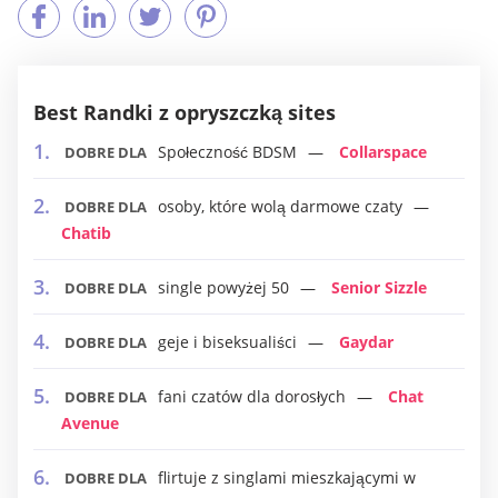
Best Randki z opryszczką sites
Społeczność BDSM
Collarspace
DOBRE DLA
osoby, które wolą darmowe czaty
DOBRE DLA
Chatib
single powyżej 50
Senior Sizzle
DOBRE DLA
geje i biseksualiści
Gaydar
DOBRE DLA
fani czatów dla dorosłych
Chat
DOBRE DLA
Avenue
flirtuje z singlami mieszkającymi w
DOBRE DLA