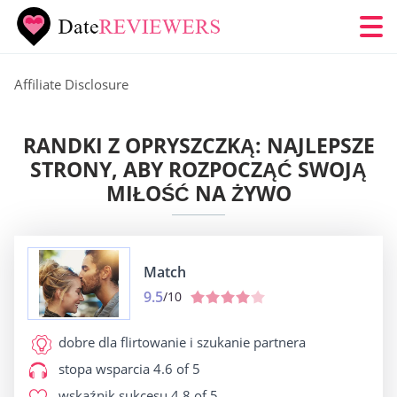
Affiliate Disclosure
RANDKI Z OPRYSZCZKĄ: NAJLEPSZE
STRONY, ABY ROZPOCZĄĆ SWOJĄ
MIŁOŚĆ NA ŻYWO
Match
9.5
/10
dobre dla
flirtowanie i szukanie partnera
stopa wsparcia
4.6 of 5
wskaźnik sukcesu
4.8 of 5