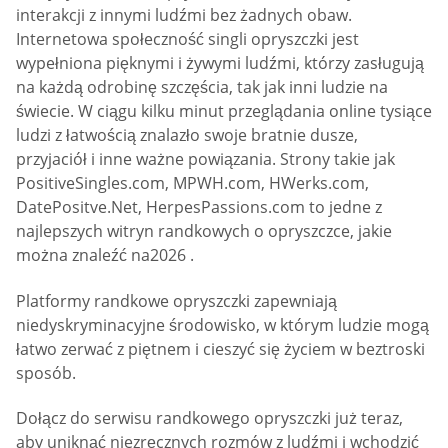
interakcji z innymi ludźmi bez żadnych obaw.
Internetowa społeczność singli opryszczki jest
wypełniona pięknymi i żywymi ludźmi, którzy zasługują
na każdą odrobinę szczęścia, tak jak inni ludzie na
świecie. W ciągu kilku minut przeglądania online tysiące
ludzi z łatwością znalazło swoje bratnie dusze,
przyjaciół i inne ważne powiązania. Strony takie jak
PositiveSingles.com, MPWH.com, HWerks.com,
DatePositve.Net, HerpesPassions.com to jedne z
najlepszych witryn randkowych o opryszczce, jakie
można znaleźć na2026 .
Platformy randkowe opryszczki zapewniają
niedyskryminacyjne środowisko, w którym ludzie mogą
łatwo zerwać z piętnem i cieszyć się życiem w beztroski
sposób.
Dołącz do serwisu randkowego opryszczki już teraz,
aby uniknąć niezręcznych rozmów z ludźmi i wchodzić