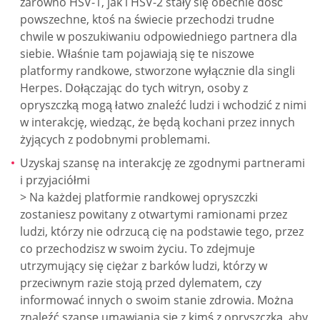
zarówno HSV-1, jak i HSV-2 stały się obecnie dość
powszechne, ktoś na świecie przechodzi trudne
chwile w poszukiwaniu odpowiedniego partnera dla
siebie. Właśnie tam pojawiają się te niszowe
platformy randkowe, stworzone wyłącznie dla singli
Herpes. Dołączając do tych witryn, osoby z
opryszczką mogą łatwo znaleźć ludzi i wchodzić z nimi
w interakcję, wiedząc, że będą kochani przez innych
żyjących z podobnymi problemami.
Uzyskaj szansę na interakcję ze zgodnymi partnerami
i przyjaciółmi
> Na każdej platformie randkowej opryszczki
zostaniesz powitany z otwartymi ramionami przez
ludzi, którzy nie odrzucą cię na podstawie tego, przez
co przechodzisz w swoim życiu. To zdejmuje
utrzymujący się ciężar z barków ludzi, którzy w
przeciwnym razie stoją przed dylematem, czy
informować innych o swoim stanie zdrowia. Można
znaleźć szansę umawiania się z kimś z opryszczką, aby