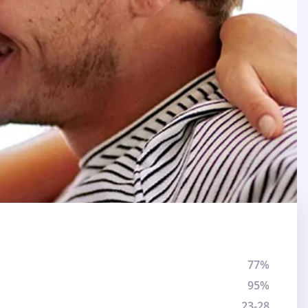
77%
95%
23-28