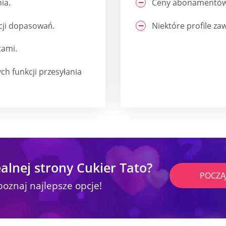
ia.
Ceny abonamentów
cji dopasowań.
Niektóre profile za
tami.
h funkcji przesyłania
alnej strony Cukier Tato?
POCZĄ
poznaj najlepsze opcje!