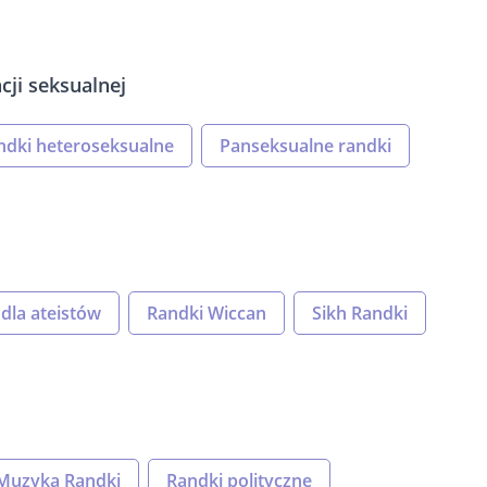
ji seksualnej
ndki heteroseksualne
Panseksualne randki
dla ateistów
Randki Wiccan
Sikh Randki
Muzyka Randki
Randki polityczne