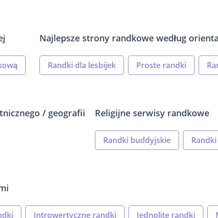
ej
Najlepsze strony randkowe według orientac
ekową
Randki dla lesbijek
Proste randki
Ra
nicznego / geografii
Religijne serwisy randkowe
Randki buddyjskie
Randki 
mi
ndki
Introwertyczne randki
Jednolite randki