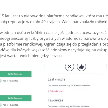
15 lat. Jest to niezawodna platforma randkowa, która ma u
łą reputację w około 40 krajach. Wiele par znalazło miłość i
dnich osób w krótkim czasie. Jeśli jednak chcesz uzyskać d
nieograniczonej liczby prywatnych wiadomości zarówno do d
platformie randkowej. Ograniczają się do przeglądania profil
dów, dla których większość członków decyduje się na zaku
est warta twoich pieniędzy i czasu.