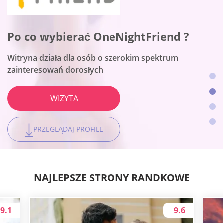
Po co wybierać Flirt ?
Po co wybierać OneNightFriend ?
Po co wybierać BeNaughty ?
Po co wybierać Together2Night ?
To platforma randkowa numer jeden dla kobiet
Witryna działa dla osób o szerokim spektrum
Witryna pasuje do spotkań bez sznurków
Platforma jest najlepsza do lokalnych połączeń
WIZYTA
zainteresowań dorosłych
WIZYTA
WIZYTA
WIZYTA
PRZEGLĄDAJ PROFILE
PRZEGLĄDAJ PROFILE
PRZEGLĄDAJ PROFILE
PRZEGLĄDAJ PROFILE
NAJLEPSZE STRONY RANDKOWE
9.1
9.6