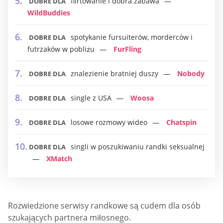
flirtowanie i dobra zabawa
DOBRE DLA
WildBuddies
spotykanie fursuiterów, morderców i
DOBRE DLA
futrzaków w pobliżu
FurFling
znalezienie bratniej duszy
Nobody
DOBRE DLA
single z USA
Woosa
DOBRE DLA
losowe rozmowy wideo
Chatspin
DOBRE DLA
singli w poszukiwaniu randki seksualnej
DOBRE DLA
XMatch
Rozwiedzione serwisy randkowe są cudem dla osób
szukających partnera miłosnego.