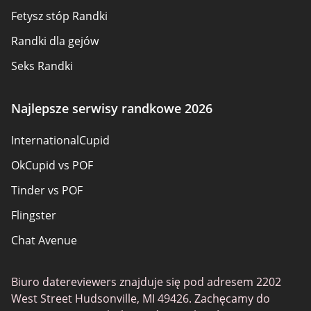
Mapa strony
Fetysz stóp Randki
Randki dla gejów
Seks Randki
Serwisy dla dorosłych
Najlepsze serwisy randkowe 2026
Randki seniorów
InternationalCupid
Randki chrześcijańskie
OkCupid vs POF
Lokalni single online
Tinder vs POF
Trans Randki
Flingster
Randki dla graczy
Chat Avenue
Aplikacje randkowe
Tinder vs OkCupid
Strony MILF
Biuro datereviewers znajduje się pod adresem 2202
Feabie
Randki w trójkącie
West Street Hudsonville, MI 49426. Zachęcamy do