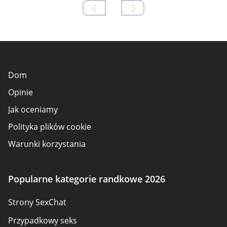
Dom
Opinie
Jak oceniamy
Polityka plików cookie
Warunki korzystania
Ujawnienie reklamodawcy
O nas
Popularne kategorie randkowe 2026
Autorski
Strony SexChat
Skontaktuj się z nami
Przypadkowy seks