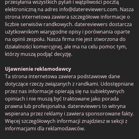
Tinder vs Zoosk
przesyłania wszystkich pytań i wątpliwości pocztą
Dojrzałe kobiety
elektroniczną na adres
info@datereviewers.com
. Nasza
SPDate
strona internetowa zawiera szczegółowe informacje o
Zoosk vs Match
liczbie serwisów randkowych. datereviewers dostarcza
użytkownikom wiarygodne opisy i porównania oparte
POF vs Match
na opinii zespołu. Nasza firma nie jest stworzona do
TenderMeets
działalności komercyjnej, ale ma na celu pomoc tym,
którzy muszą podjąć decyzję.
eHarmony vs OkCupid
Together2Night
Ujawnienie reklamodawcy
Ta strona internetowa zawiera podstawowe dane
Fetlife
dotyczące rzeczy związanych z randkami. Udostępniane
Alua
przez nas informacje opierają się na subiektywnych
opiniach i nie muszą być traktowane jako porada
TinyChat
prawna lub profesjonalna. datereviewers to witryna
Mini Chat
wspierana przez reklamy i zawiera sponsorowane fakty.
Więcej szczegółowych informacji znajdziesz w sekcji z
Jaumo
informacjami dla reklamodawców.
FirstMet