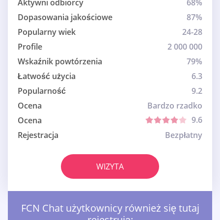
Aktywni odbiorcy
68%
Dopasowania jakościowe
87%
Popularny wiek
24-28
Profile
2 000 000
Wskaźnik powtórzenia
79%
Łatwość użycia
6.3
Popularność
9.2
Ocena
Bardzo rzadko
9.6
Ocena
Rejestracja
Bezpłatny
WIZYTA
FCN Chat użytkownicy również się tutaj
rejestrują: