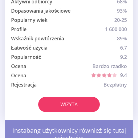
Aktywni odbiorcy
68%
Dopasowania jakościowe
93%
Popularny wiek
20-25
Profile
1 600 000
Wskaźnik powtórzenia
89%
Łatwość użycia
6.7
Popularność
9.2
Ocena
Bardzo rzadko
9.4
Ocena
Rejestracja
Bezpłatny
WIZYTA
Instabang użytkownicy również się tutaj
rejestrują: