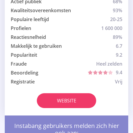
Actief publiek
68%
Kwaliteitsovereenkomsten
93%
Populaire leeftijd
20-25
Profielen
1 600 000
Reactiesnelheid
89%
Makkelijk te gebruiken
6.7
Populariteit
9.2
Fraude
Heel zelden
9.4
Beoordeling
Registratie
Vrij
WEBSITE
Instabang gebruikers melden zich hier
ook aan: