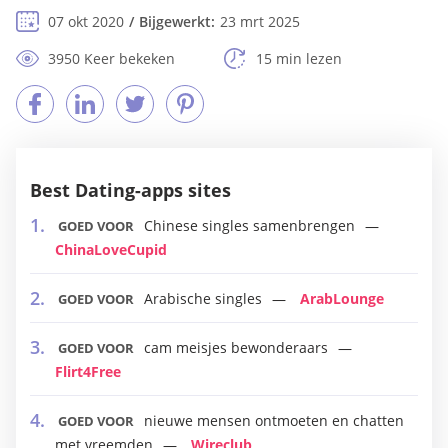
07 okt 2020
Bijgewerkt:
23 mrt 2025
3950 Keer bekeken
15 min lezen
Best Dating-apps sites
Chinese singles samenbrengen
GOED VOOR
ChinaLoveCupid
Arabische singles
ArabLounge
GOED VOOR
cam meisjes bewonderaars
GOED VOOR
Flirt4Free
nieuwe mensen ontmoeten en chatten
GOED VOOR
met vreemden
Wireclub