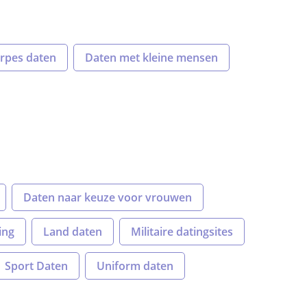
rpes daten
Daten met kleine mensen
Daten naar keuze voor vrouwen
ing
Land daten
Militaire datingsites
Sport Daten
Uniform daten