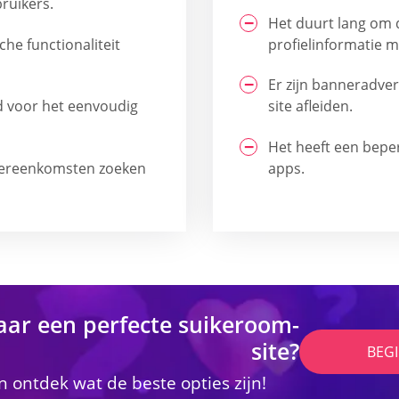
ruikers.
Het duurt lang om d
che functionaliteit
profielinformatie 
Er zijn banneradvert
d voor het eenvoudig
site afleiden.
Het heeft een beper
vereenkomsten zoeken
apps.
aar een perfecte suikeroom-
site?
BEG
 ontdek wat de beste opties zijn!