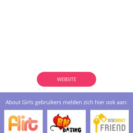
WEBSITE
About Girls gebruikers melden zich hier ook aan: