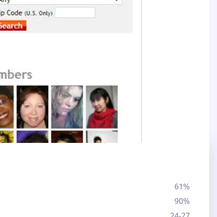
61%
90%
24-27