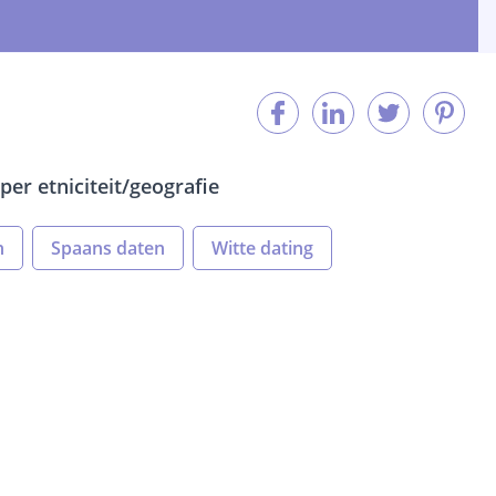
per etniciteit/geografie
n
Spaans daten
Witte dating