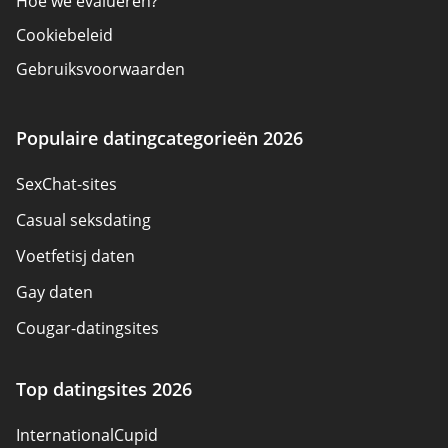
Hoe we evalueren?
Cookiebeleid
Gebruiksvoorwaarden
Adverteerder bekendmaking
Over ons
Populaire datingcategorieën 2026
Auteurs
SexChat-sites
Neem contact op
Casual seksdating
Sitemap
Voetfetisj daten
Gay daten
Cougar-datingsites
Seksdatingsites
Top datingsites 2026
Pansexual Dating
InternationalCupid
Datingsites voor volwassenen