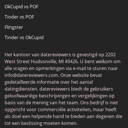
OkCupid vs POF
Datingsites voor senioren
Tinder vs POF
Christelijk daten
Flingster
Lokale singles online
Tinder vs OkCupid
Trans daten
Tinder vs Zoosk
Gamer Daten
Het kantoor van datereviewers is gevestigd op 2202
Chat Avenue
Dating-apps
West Street Hudsonville, MI 49426. U bent welkom om
Zoosk vs Match
alle vragen en opmerkingen via e-mail te sturen naar
info@datereviewers.com
. Onze website bevat
Feabie
gedetailleerde informatie over het aantal
POF vs Match
datingdiensten. datereviewers biedt de gebruikers
geloofwaardige beschrijvingen en vergelijkingen op
SPDate
basis van de mening van het team. Ons bedrijf is niet
eHarmony vs OkCupid
opgericht voor commerciële activiteiten, maar heeft
als doel een helpende hand te bieden aan degenen die
TenderMeets
tot een beslissing moeten komen.