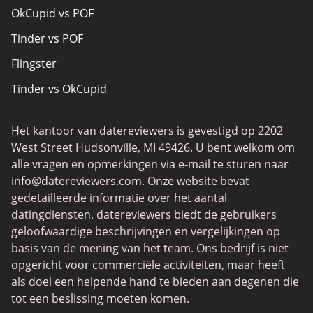
OkCupid vs POF
Datingsites voor senioren
Tinder vs POF
Christelijk daten
Flingster
Lokale singles online
Tinder vs OkCupid
Trans daten
Tinder vs Zoosk
Gamer Daten
Het kantoor van datereviewers is gevestigd op 2202
Chat Avenue
Dating-apps
West Street Hudsonville, MI 49426. U bent welkom om
Zoosk vs Match
alle vragen en opmerkingen via e-mail te sturen naar
info@datereviewers.com
. Onze website bevat
Feabie
gedetailleerde informatie over het aantal
POF vs Match
datingdiensten. datereviewers biedt de gebruikers
geloofwaardige beschrijvingen en vergelijkingen op
SPDate
basis van de mening van het team. Ons bedrijf is niet
eHarmony vs OkCupid
opgericht voor commerciële activiteiten, maar heeft
als doel een helpende hand te bieden aan degenen die
TenderMeets
tot een beslissing moeten komen.