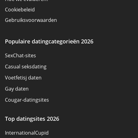
Cookiebeleid
Gebruiksvoorwaarden
Adverteerder bekendmaking
Over ons
Populaire datingcategorieën 2026
Auteurs
SexChat-sites
Neem contact op
Casual seksdating
Sitemap
Voetfetisj daten
Gay daten
Cougar-datingsites
Seksdatingsites
Top datingsites 2026
Pansexual Dating
InternationalCupid
Datingsites voor volwassenen