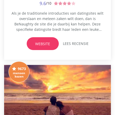
9.6
/10
Als je de traditionele introducties van datingsites wilt
overslaan en meteen zaken wilt doen, dan is
BeNaughty de site die je daarbij kan helpen. Deze
specifieke datingsite biedt haar leden een leuke
datingervaring door een ondeugende gemeenschap
van singles en koppels aan te moedigen. De regels
LEES RECENSIE
WEBSITE
van BeNaughty zijn eenvoudig - als wat je ziet leuk is,
kun je het...
9673
mensen
kozen