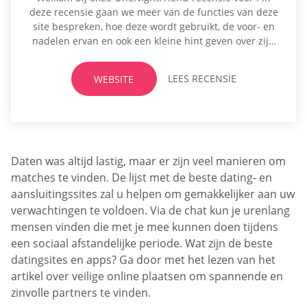
deze recensie gaan we meer van de functies van deze
site bespreken, hoe deze wordt gebruikt, de voor- en
nadelen ervan en ook een kleine hint geven over zijn
concurrenten. Neem deel aan deze recensie om meer
te weten te komen. OneNightFriend is een online
LEES RECENSIE
WEBSITE
datingwebsite, speciaal voor leden die op zoek zijn...
Daten was altijd lastig, maar er zijn veel manieren om
matches te vinden. De lijst met de beste dating- en
aansluitingssites zal u helpen om gemakkelijker aan uw
verwachtingen te voldoen. Via de chat kun je urenlang
mensen vinden die met je mee kunnen doen tijdens
een sociaal afstandelijke periode. Wat zijn de beste
datingsites en apps? Ga door met het lezen van het
artikel over veilige online plaatsen om spannende en
zinvolle partners te vinden.