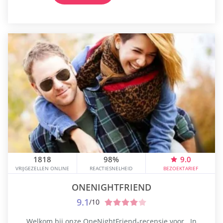
de wereld. Vrouwen kunnen...
1818
98%
9.0
VRIJGEZELLEN ONLINE
REACTIESNELHEID
BEZOEKTARIEF
ONENIGHTFRIEND
9.1
/10
Welkom bij onze OneNightFriend-recensie voor . In