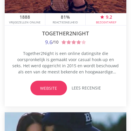
1888
81%
9.2
VRIJGEZELLEN ONLINE
REACTIESNELHEID
BEZOEKTARIEF
TOGETHER2NIGHT
9.6
/10
Together2Night is een online datingsite die
oorspronkelijk is gemaakt voor casual hook-up en
seks. Het werd opgericht in 2015 en wordt beschouwd
als een van de meest bekende en hoogwaardige
datingplatforms voor volwassenen in de moderne
wereld. Hoewel de site voornamelijk wordt gebruikt
LEES RECENSIE
WEBSITE
voor virtuele hook-ups, flirten en one-night stands,
gebruiken sommigen de site ook doelbewust om een
soulmate te...