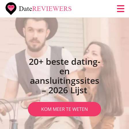
20+ beste dating-
en
aansluitingssites
– 2026 Lijst
KOM MEER TE WETEN