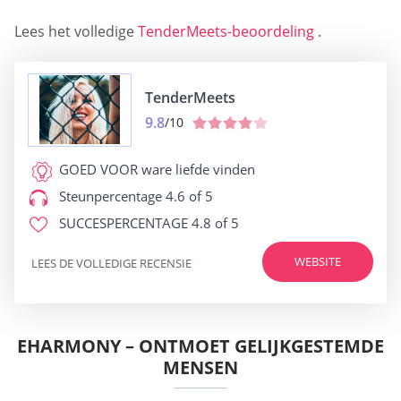
Lees het volledige
TenderMeets-beoordeling
.
TenderMeets
9.8
/10
GOED VOOR
ware liefde vinden
Steunpercentage
4.6 of 5
SUCCESPERCENTAGE
4.8 of 5
WEBSITE
LEES DE VOLLEDIGE RECENSIE
EHARMONY – ONTMOET GELIJKGESTEMDE
MENSEN