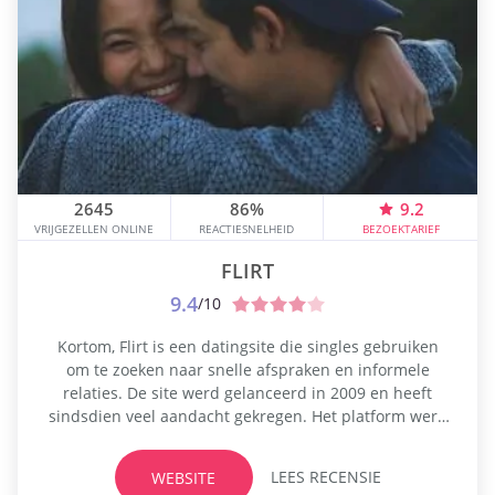
2645
86%
9.2
VRIJGEZELLEN ONLINE
REACTIESNELHEID
BEZOEKTARIEF
FLIRT
9.4
/10
Kortom, Flirt is een datingsite die singles gebruiken
om te zoeken naar snelle afspraken en informele
relaties. De site werd gelanceerd in 2009 en heeft
sindsdien veel aandacht gekregen. Het platform werd
later overgenomen door Cupid plc, of voorheen
bekend als EasyDate. Sinds de overname heeft Flirt
LEES RECENSIE
WEBSITE
meer dan een miljoen gebruikers uit alle hoeken van