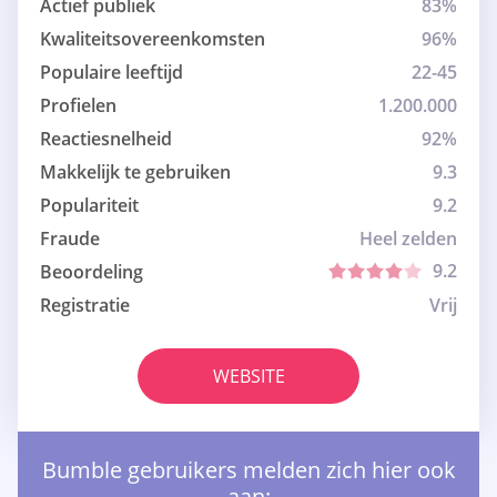
Actief publiek
83%
Kwaliteitsovereenkomsten
96%
Populaire leeftijd
22-45
Profielen
1.200.000
Reactiesnelheid
92%
Makkelijk te gebruiken
9.3
Populariteit
9.2
Fraude
Heel zelden
9.2
Beoordeling
Registratie
Vrij
WEBSITE
Bumble gebruikers melden zich hier ook
aan: