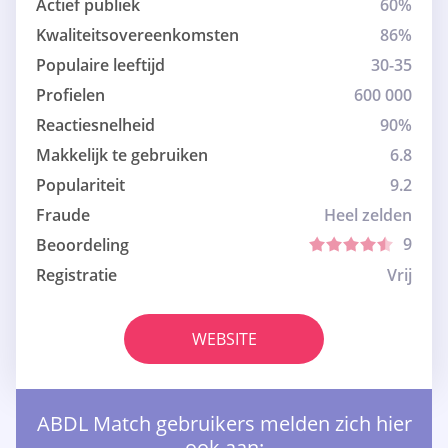
Actief publiek
60%
Kwaliteitsovereenkomsten
86%
Populaire leeftijd
30-35
Profielen
600 000
Reactiesnelheid
90%
Makkelijk te gebruiken
6.8
Populariteit
9.2
Fraude
Heel zelden
9
Beoordeling
Registratie
Vrij
WEBSITE
ABDL Match gebruikers melden zich hier
ook aan: