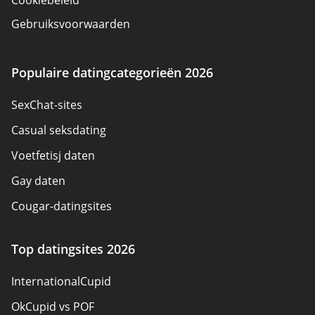
Cookiebeleid
Gebruiksvoorwaarden
Adverteerder bekendmaking
Over ons
Populaire datingcategorieën 2026
Auteurs
SexChat-sites
Neem contact op
Casual seksdating
Sitemap
Voetfetisj daten
Gay daten
Cougar-datingsites
Seksdatingsites
Top datingsites 2026
Pansexual Dating
InternationalCupid
Datingsites voor volwassenen
OkCupid vs POF
Datingsites voor senioren