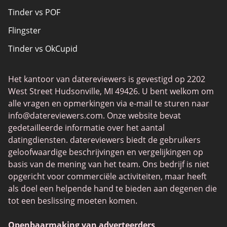
Tinder vs POF
Christelijk daten
Flingster
Lokale singles online
Tinder vs OkCupid
Trans daten
Tinder vs Zoosk
Gamer Daten
Het kantoor van datereviewers is gevestigd op 2202
Chat Avenue
Dating-apps
West Street Hudsonville, MI 49426. U bent welkom om
Zoosk vs Match
alle vragen en opmerkingen via e-mail te sturen naar
info@datereviewers.com
. Onze website bevat
Feabie
gedetailleerde informatie over het aantal
POF vs Match
datingdiensten. datereviewers biedt de gebruikers
geloofwaardige beschrijvingen en vergelijkingen op
SPDate
basis van de mening van het team. Ons bedrijf is niet
eHarmony vs OkCupid
opgericht voor commerciële activiteiten, maar heeft
als doel een helpende hand te bieden aan degenen die
TenderMeets
tot een beslissing moeten komen.
Together2Night
Openbaarmaking van adverteerders