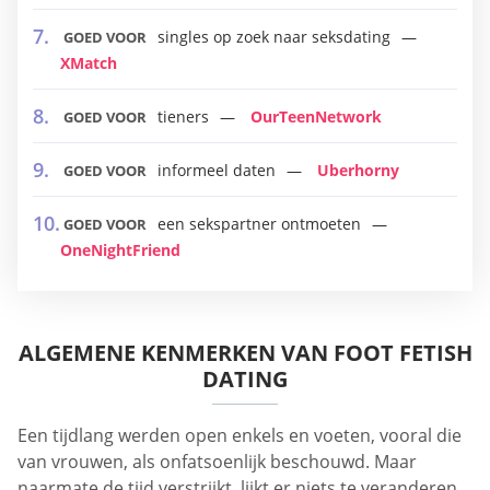
singles op zoek naar seksdating
GOED VOOR
XMatch
tieners
OurTeenNetwork
GOED VOOR
informeel daten
Uberhorny
GOED VOOR
een sekspartner ontmoeten
GOED VOOR
OneNightFriend
ALGEMENE KENMERKEN VAN FOOT FETISH
DATING
Een tijdlang werden open enkels en voeten, vooral die
van vrouwen, als onfatsoenlijk beschouwd. Maar
naarmate de tijd verstrijkt, lijkt er niets te veranderen.