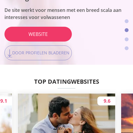
De site is geschikt voor ontmoetingen zonder
WEBSITE
verplichtingen
De site werkt voor mensen met een breed scala aan
Het platform is het beste voor lokale aansluitingen
interesses voor volwassenen
WEBSITE
WEBSITE
DOOR PROFIELEN BLADEREN
WEBSITE
DOOR PROFIELEN BLADEREN
DOOR PROFIELEN BLADEREN
DOOR PROFIELEN BLADEREN
TOP DATINGWEBSITES
9.1
9.6