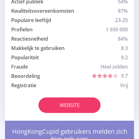
Actief publiek
54%
Kwaliteitsovereenkomsten
87%
Populaire leeftijd
23-25
Profielen
1 650 000
Reactiesnelheid
84%
Makkelijk te gebruiken
8.3
Populariteit
9.2
Fraude
Heel zelden
9.7
Beoordeling
Registratie
Vrij
WEBSITE
HongKongCupid gebruikers melden zich
hier ook aan: