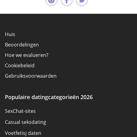
Huis
Beoordelingen
Hoe we evalueren?
Cookiebeleid
Gebruiksvoorwaarden
Adverteerder bekendmaking
Over ons
Populaire datingcategorieën 2026
Auteurs
SexChat-sites
Neem contact op
Casual seksdating
Sitemap
Voetfetisj daten