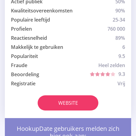
Actief publiek
50%
Kwaliteitsovereenkomsten
90%
Populaire leeftijd
25-34
Profielen
760 000
Reactiesnelheid
89%
Makkelijk te gebruiken
6
Populariteit
9.5
Fraude
Heel zelden
9.3
Beoordeling
Registratie
Vrij
WEBSITE
HookupDate gebruikers melden zich
hier ook aan: