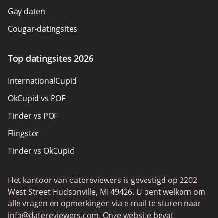
Gay daten
Cougar-datingsites
Seksdatingsites
Top datingsites 2026
Pansexual Dating
InternationalCupid
Datingsites voor volwassenen
OkCupid vs POF
Datingsites voor senioren
Tinder vs POF
Christelijk daten
Flingster
Lokale singles online
Tinder vs OkCupid
Trans daten
Tinder vs Zoosk
Gamer Daten
Het kantoor van datereviewers is gevestigd op 2202
Chat Avenue
Dating-apps
West Street Hudsonville, MI 49426. U bent welkom om
Zoosk vs Match
alle vragen en opmerkingen via e-mail te sturen naar
info@datereviewers.com
. Onze website bevat