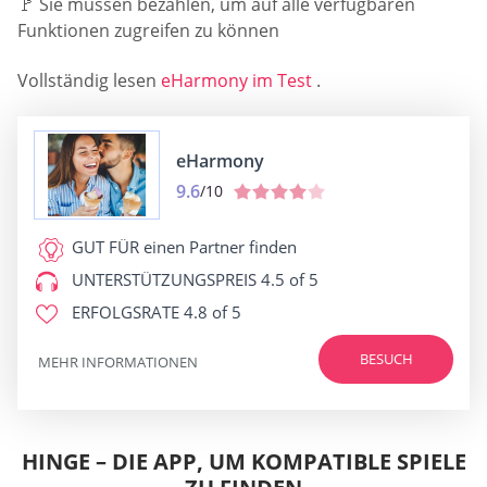
🚩 Sie müssen bezahlen, um auf alle verfügbaren
Funktionen zugreifen zu können
Vollständig lesen
eHarmony im Test
.
eHarmony
9.6
/10
GUT FÜR
einen Partner finden
UNTERSTÜTZUNGSPREIS
4.5 of 5
ERFOLGSRATE
4.8 of 5
BESUCH
MEHR INFORMATIONEN
HINGE – DIE APP, UM KOMPATIBLE SPIELE