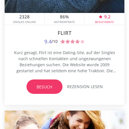
2328
86%
9.2
SINGLES ONLINE
ANTWORTRATE
BESUCHSRATE
FLIRT
9.4
/10
Kurz gesagt, Flirt ist eine Dating-Site, auf der Singles
nach schnellen Kontakten und ungezwungenen
Beziehungen suchen. Die Website wurde 2009
gestartet und hat seitdem eine hohe Traktion. Die
Plattform wurde später von Cupid plc oder früher als
EasyDate bekannt erworben. Seit seiner Übernahme
REZENSION LESEN
BESUCH
hat Flirt mehr als eine Million Nutzer aus allen Teilen
der Welt gewonnen. Frauen können alle Funktionen...