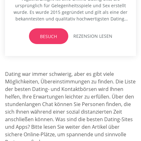
ursprünglich für Gelegenheitsspiele und Sex erstellt
wurde. Es wurde 2015 gegründet und gilt als eine der
bekanntesten und qualitativ hochwertigsten Dating-
Plattformen für Erwachsene in der modernen Welt.
Während die Site hauptsächlich für virtuelle
REZENSION LESEN
BESUCH
Verbindungen, Flirts und One-Night-Stands
verwendet wird, nutzen einige die Site auch gezielt,
um nach einem Seelenverwandten zu suchen. Die
Seite heißt Sie...
Dating war immer schwierig, aber es gibt viele
Möglichkeiten, Übereinstimmungen zu finden. Die Liste
der besten Dating- und Kontaktbörsen wird Ihnen
helfen, Ihre Erwartungen leichter zu erfüllen. Über den
stundenlangen Chat können Sie Personen finden, die
sich Ihnen während einer sozial distanzierten Zeit
anschließen können. Was sind die besten Dating-Sites
und Apps? Bitte lesen Sie weiter den Artikel über
sichere Online-Plätze, um spannende und sinnvolle