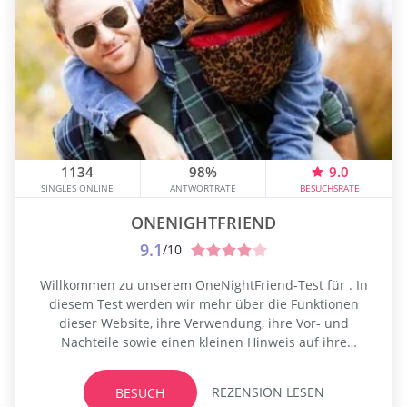
1134
98%
9.0
SINGLES ONLINE
ANTWORTRATE
BESUCHSRATE
ONENIGHTFRIEND
9.1
/10
Willkommen zu unserem OneNightFriend-Test für . In
diesem Test werden wir mehr über die Funktionen
dieser Website, ihre Verwendung, ihre Vor- und
Nachteile sowie einen kleinen Hinweis auf ihre
Konkurrenten diskutieren. Nehmen Sie an dieser
Bewertung teil, um mehr zu erfahren. OneNightFriend
REZENSION LESEN
BESUCH
ist eine Online-Dating-Website, speziell für Mitglieder,