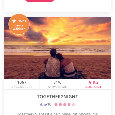
die eine sexuelle Erfahrung für eine Nacht suchen. Es
wird hauptsächlich von...
9673
Leute
wählten
1067
81%
9.2
SINGLES ONLINE
ANTWORTRATE
BESUCHSRATE
TOGETHER2NIGHT
9.6
/10
Together2Night ist eine Online-Dating-Site, die