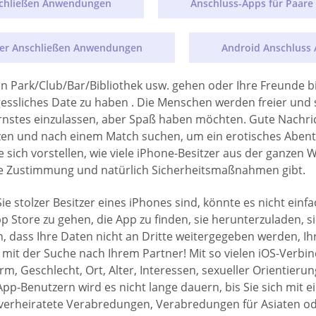
schließen Anwendungen
Anschluss-Apps für Paare
er Anschließen Anwendungen
Android Anschluss
 den Park/Club/Bar/Bibliothek usw. gehen oder Ihre Freunde
gessliches Date zu haben . Die Menschen werden freier un
 Ernstes einzulassen, aber Spaß haben möchten. Gute Nachric
n und nach einem Match suchen, um ein erotisches Abenteu
e sich vorstellen, wie viele iPhone-Besitzer aus der ganze
ige Zustimmung und natürlich Sicherheitsmaßnahmen gibt.
stolzer Besitzer eines iPhones sind, könnte es nicht einfach
App Store zu gehen, die App zu finden, sie herunterzuladen
en, dass Ihre Daten nicht an Dritte weitergegeben werden, Ih
 mit der Suche nach Ihrem Partner! Mit so vielen iOS-Verb
rm, Geschlecht, Ort, Alter, Interessen, sexueller Orientie
App-Benutzern wird es nicht lange dauern, bis Sie sich mit e
ex, verheiratete Verabredungen, Verabredungen für Asiaten