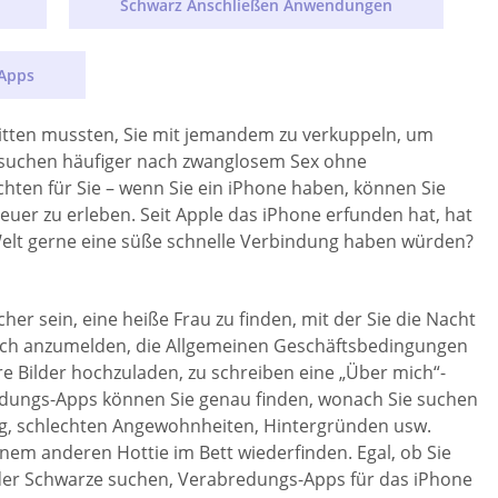
Schwarz Anschließen Anwendungen
 Apps
 bitten mussten, Sie mit jemandem zu verkuppeln, um
d suchen häufiger nach zwanglosem Sex ohne
hten für Sie – wenn Sie ein iPhone haben, können Sie
er zu erleben. Seit Apple das iPhone erfunden hat, hat
n Welt gerne eine süße schnelle Verbindung haben würden?
er sein, eine heiße Frau zu finden, mit der Sie die Nacht
, sich anzumelden, die Allgemeinen Geschäftsbedingungen
re Bilder hochzuladen, zu schreiben eine „Über mich“-
indungs-Apps können Sie genau finden, wonach Sie suchen
rung, schlechten Angewohnheiten, Hintergründen usw.
inem anderen Hottie im Bett wiederfinden. Egal, ob Sie
 oder Schwarze suchen, Verabredungs-Apps für das iPhone