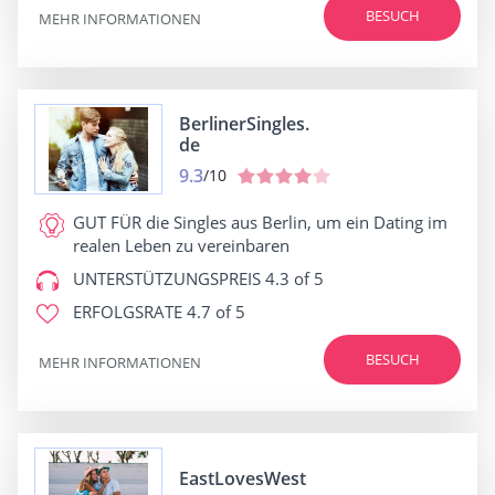
BESUCH
MEHR INFORMATIONEN
BerlinerSingles.
de
9.3
/10
GUT FÜR
die Singles aus Berlin, um ein Dating im
realen Leben zu vereinbaren
UNTERSTÜTZUNGSPREIS
4.3 of 5
ERFOLGSRATE
4.7 of 5
BESUCH
MEHR INFORMATIONEN
EastLovesWest