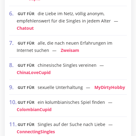
die Liebe im Netz, völlig anonym,
GUT FÜR
empfehlenswert für die Singles in jedem Alter
Chatout
alle, die nach neuen Erfahrungen im
GUT FÜR
Internet suchen
Zweisam
chinesische Singles vereinen
GUT FÜR
ChinaLoveCupid
sexuelle Unterhaltung
MyDirtyHobby
GUT FÜR
ein kolumbianisches Spiel finden
GUT FÜR
ColombianCupid
Singles auf der Suche nach Liebe
GUT FÜR
ConnectingSingles