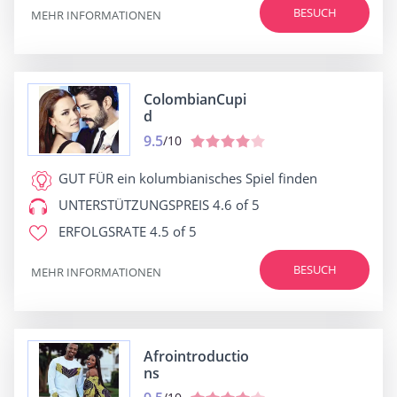
BESUCH
MEHR INFORMATIONEN
ColombianCupi
d
9.5
/10
GUT FÜR
ein kolumbianisches Spiel finden
UNTERSTÜTZUNGSPREIS
4.6 of 5
ERFOLGSRATE
4.5 of 5
BESUCH
MEHR INFORMATIONEN
Afrointroductio
ns