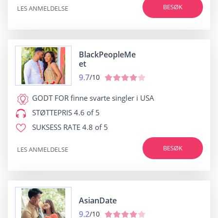
BESØK
LES ANMELDELSE
BlackPeopleMe
et
9.7
/10
GODT FOR
finne svarte singler i USA
STØTTEPRIS
4.6 of 5
SUKSESS RATE
4.8 of 5
BESØK
LES ANMELDELSE
AsianDate
9.2
/10