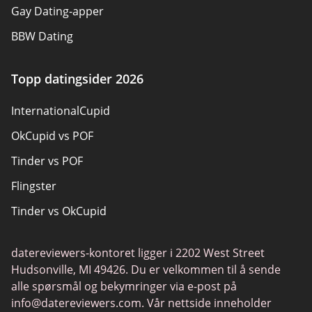
Gay Dating-apper
BBW Dating
Sexdatingsider
Topp datingsider 2026
Panseksuell dating
InternationalCupid
Datingsider for voksne
OkCupid vs POF
Senior datingsider
Tinder vs POF
Kristne datingsider
Flingster
Lokale singler på nett
Tinder vs OkCupid
Trans Dating
Chat Avenue
Spiller Dating
datereviewers-kontoret ligger i 2202 West Street
Tinder vs Zoosk
Datingapper
Hudsonville, MI 49426. Du er velkommen til å sende
Zoosk vs Match
alle spørsmål og bekymringer via e-post på
info@datereviewers.com
. Vår nettside inneholder
Feabie