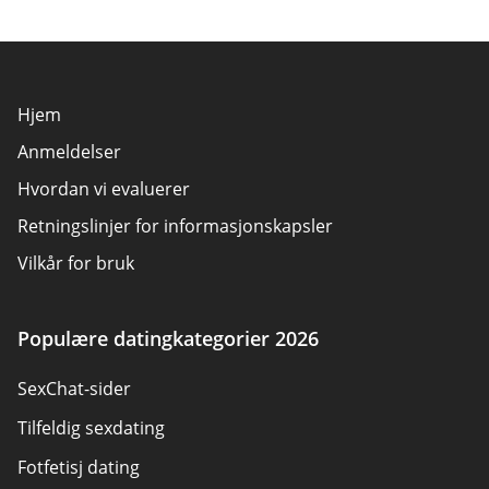
Hjem
Anmeldelser
Hvordan vi evaluerer
Retningslinjer for informasjonskapsler
Vilkår for bruk
Annonsøravsløring
Om oss
Populære datingkategorier 2026
Forfattere
SexChat-sider
Kontakt oss
Tilfeldig sexdating
Sitemap
Fotfetisj dating