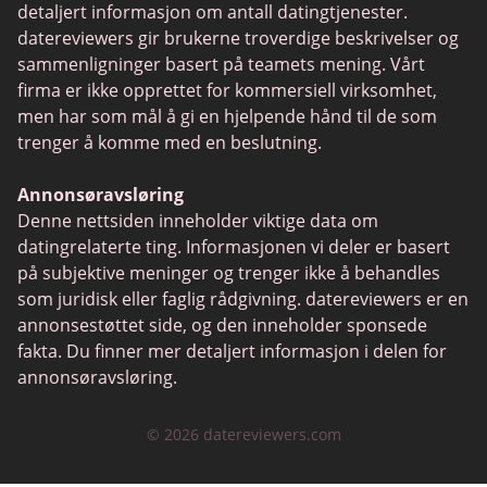
detaljert informasjon om antall datingtjenester.
POF vs Match
datereviewers gir brukerne troverdige beskrivelser og
sammenligninger basert på teamets mening. Vårt
eHarmony vs OkCupid
firma er ikke opprettet for kommersiell virksomhet,
SPDate
men har som mål å gi en hjelpende hånd til de som
trenger å komme med en beslutning.
TenderMeets
Together2Night
Annonsøravsløring
Denne nettsiden inneholder viktige data om
Fetlife
datingrelaterte ting. Informasjonen vi deler er basert
Alua
på subjektive meninger og trenger ikke å behandles
som juridisk eller faglig rådgivning. datereviewers er en
TinyChat
annonsestøttet side, og den inneholder sponsede
Mini Chat
fakta. Du finner mer detaljert informasjon i delen for
annonsøravsløring.
Jaumo
FirstMet
© 2026 datereviewers.com
Chatrandom