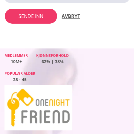
SENDE INN
AVBRYT
MEDLEMMER
MEDLEMMER
MEDLEMMER
KJØNNSFORHOLD
KJØNNSFORHOLD
KJØNNSFORHOLD
MEDLEMMER
KJØNNSFORHOLD
10M+
10M+
10M+
62% | 38%
48% | 52%
46% | 54%
10M+
36% | 64%
POPULÆR ALDER
POPULÆR ALDER
POPULÆR ALDER
POPULÆR ALDER
25 - 45
25 - 45
25 - 45
25 - 45
Hvorfor velgeFlirt ?