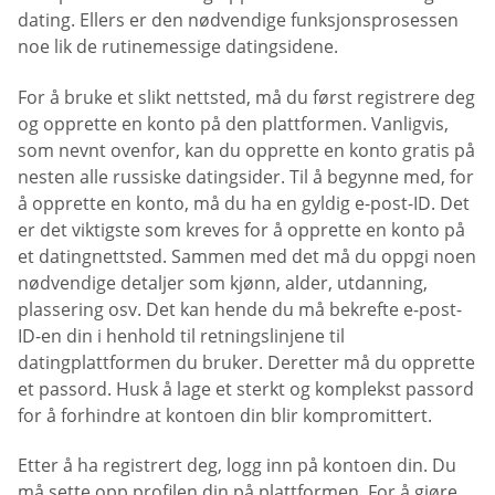
dating. Ellers er den nødvendige funksjonsprosessen
noe lik de rutinemessige datingsidene.
For å bruke et slikt nettsted, må du først registrere deg
og opprette en konto på den plattformen. Vanligvis,
som nevnt ovenfor, kan du opprette en konto gratis på
nesten alle russiske datingsider. Til å begynne med, for
å opprette en konto, må du ha en gyldig e-post-ID. Det
er det viktigste som kreves for å opprette en konto på
et datingnettsted. Sammen med det må du oppgi noen
nødvendige detaljer som kjønn, alder, utdanning,
plassering osv. Det kan hende du må bekrefte e-post-
ID-en din i henhold til retningslinjene til
datingplattformen du bruker. Deretter må du opprette
et passord. Husk å lage et sterkt og komplekst passord
for å forhindre at kontoen din blir kompromittert.
Etter å ha registrert deg, logg inn på kontoen din. Du
må sette opp profilen din på plattformen. For å gjøre