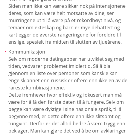
Siden man ikke kan være sikker nok på intensjonene
deres, som kan være helt motsatte av dine, ser
murringene ut til å være på et rekordhøyt nivå, og
temaer om ekteskap og barn er mye debattert og
kartlegger de øverste rangeringene for foreldre til
enslige, spesielt fra midten til slutten av tjueårene.
Kommunikasjon
Selv om moderne datingapper har utviklet seg med
tiden, vedvarer problemet imidlertid. Så å bla
gjennom en liste over personer som kanskje kan
engelsk annet enn russisk er oftere enn ikke en av de
rareste kombinasjonene.
Dette fremhever hvor effektiv og fokusert man må
være for å få den første daten til å fungere. Selv om
begge kan være dyktige i sine nasjonale språk, til å
begynne med, er dette oftere enn ikke slitsomt og
tungvint. Derfor er det alltid bedre å være trygg enn
beklager. Man kan gjøre det ved å be om avklaringer