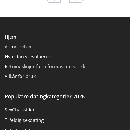
Hjem
Anmeldelser
Hvordan vi evaluerer
Retningslinjer for informasjonskapsler
Vilkår for bruk
Annonsøravsløring
Om oss
Populære datingkategorier 2026
Forfattere
SexChat-sider
Kontakt oss
Tilfeldig sexdating
Sitemap