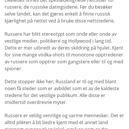
Likeledes finnes det spesialdesignede nettsider for
russere, de russiske datingsidene. Før du besøker
selve landet, kan det gjøres enkelt å finne russisk
kjærlighet på nettet ved å bruke disse nettstedene.
Russere har blitt stereotypt som onde eller onde av
vestlige medier, politikere og Hollywood i lang tid.
Dette er mer utbredt av deres skildring på hjulet. Kjent
for sine mange vodka-shots til monotone opptredener
av russere som opptrer som gangstere eller til og med
spioner.
Dette stopper ikke her; Russland er til og med blant
noen få steder som er avbildet som et av de kaldeste
stedene for det vestlige publikum. Alle disse er
imidlertid overdrevne myter.
Russere er veldig vennlige og varme mennesker. Det er
alltid plikten å bli bedre kjent med et annet land