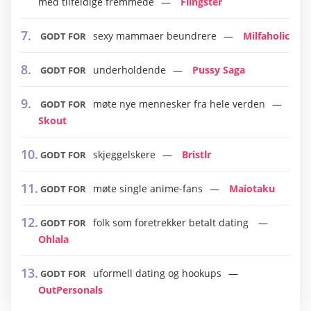
med tilfeldige fremmede
Flingster
sexy mammaer beundrere
Milfaholic
GODT FOR
underholdende
Pussy Saga
GODT FOR
møte nye mennesker fra hele verden
GODT FOR
Skout
skjeggelskere
Bristlr
GODT FOR
møte single anime-fans
Maiotaku
GODT FOR
folk som foretrekker betalt dating
GODT FOR
Ohlala
uformell dating og hookups
GODT FOR
OutPersonals