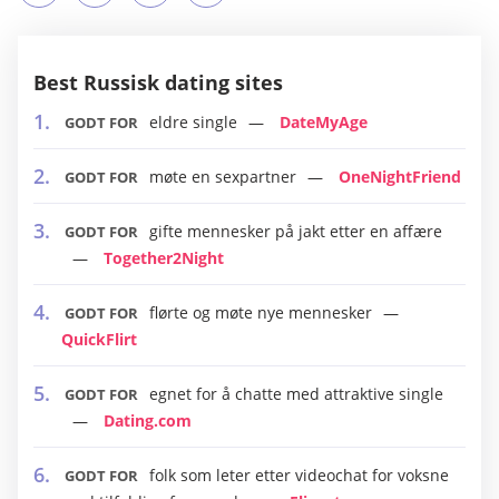
Best Russisk dating sites
eldre single
DateMyAge
GODT FOR
møte en sexpartner
OneNightFriend
GODT FOR
gifte mennesker på jakt etter en affære
GODT FOR
Together2Night
flørte og møte nye mennesker
GODT FOR
QuickFlirt
egnet for å chatte med attraktive single
GODT FOR
Dating.com
folk som leter etter videochat for voksne
GODT FOR