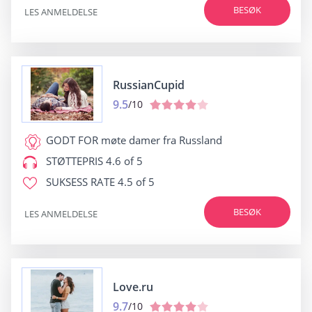
BESØK
LES ANMELDELSE
RussianСupid
9.5
/10
GODT FOR
møte damer fra Russland
STØTTEPRIS
4.6 of 5
SUKSESS RATE
4.5 of 5
BESØK
LES ANMELDELSE
Love.ru
9.7
/10