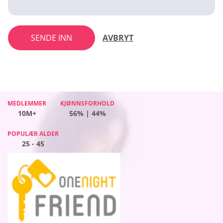
SENDE INN
AVBRYT
MEDLEMMER
MEDLEMMER
MEDLEMMER
KJØNNSFORHOLD
KJØNNSFORHOLD
KJØNNSFORHOLD
MEDLEMMER
KJØNNSFORHOLD
10M+
10M+
10M+
56% | 44%
51% | 49%
63% | 37%
10M+
44% | 56%
POPULÆR ALDER
POPULÆR ALDER
POPULÆR ALDER
POPULÆR ALDER
25 - 45
25 - 45
25 - 45
25 - 45