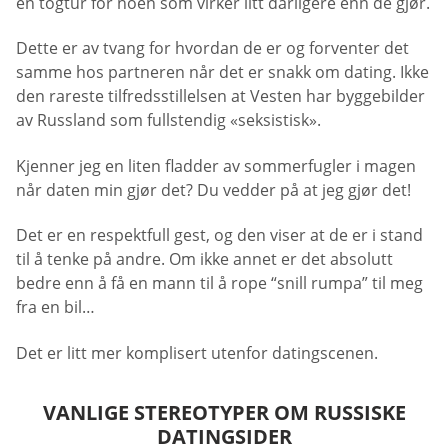
en togtur for noen som virker litt dårligere enn de gjør.
Dette er av tvang for hvordan de er og forventer det
samme hos partneren når det er snakk om dating. Ikke
den rareste tilfredsstillelsen at Vesten har byggebilder
av Russland som fullstendig «seksistisk».
Kjenner jeg en liten fladder av sommerfugler i magen
når daten min gjør det? Du vedder på at jeg gjør det!
Det er en respektfull gest, og den viser at de er i stand
til å tenke på andre. Om ikke annet er det absolutt
bedre enn å få en mann til å rope “snill rumpa” til meg
fra en bil…
Det er litt mer komplisert utenfor datingscenen.
VANLIGE STEREOTYPER OM RUSSISKE
DATINGSIDER