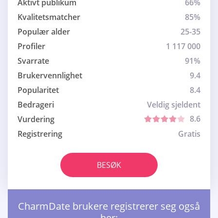
Aktivt publikum
66%
Kvalitetsmatcher
85%
Populær alder
25-35
Profiler
1 117 000
Svarrate
91%
Brukervennlighet
9.4
Popularitet
8.4
Bedrageri
Veldig sjeldent
8.6
Vurdering
Registrering
Gratis
BESØK
CharmDate brukere registrerer seg også
her: