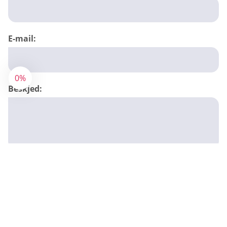
E-mail:
0%
Beskjed:
SENDE INN
AVBRYT
ANBEFALTE NETTSTEDER