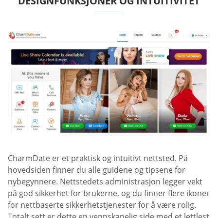
DESIGNFUNKSJONER OG INTUITIVITET
CharmDate er et praktisk og intuitivt nettsted. På
hovedsiden finner du alle guidene og tipsene for
nybegynnere. Nettstedets administrasjon legger vekt
på god sikkerhet for brukerne, og du finner flere ikoner
for nettbaserte sikkerhetstjenester for å være rolig.
Totalt sett er dette en vennskapelig side med et lettlest