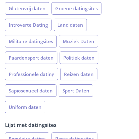
Glutenvrij daten
Groene datingsites
Introverte Dating
Land daten
Militaire datingsites
Muziek Daten
Paardensport daten
Politiek daten
Professionele dating
Reizen daten
Sapiosexueel daten
Sport Daten
Uniform daten
Lijst met datingsites
Populaire dating
Beste datingsites