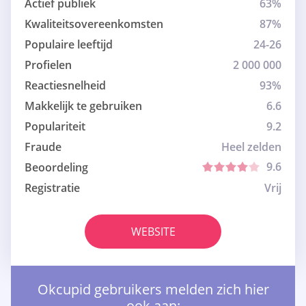
Actief publiek
63%
Kwaliteitsovereenkomsten
87%
Populaire leeftijd
24-26
Profielen
2 000 000
Reactiesnelheid
93%
Makkelijk te gebruiken
6.6
Populariteit
9.2
Fraude
Heel zelden
9.6
Beoordeling
Registratie
Vrij
WEBSITE
Okcupid gebruikers melden zich hier
ook aan: